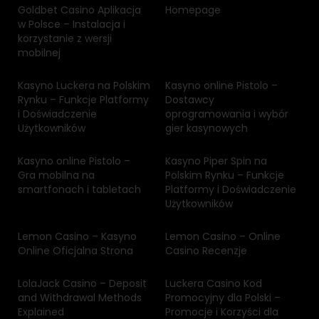
Goldbet Casino Aplikacja
Homepage
w Polsce – Instalacja i
korzystanie z wersji
mobilnej
Kasyno Luckera na Polskim
Kasyno online Pistolo –
Rynku – Funkcje Platformy
Dostawcy
i Doświadczenie
oprogramowania i wybór
Użytkowników
gier kasynowych
Kasyno online Pistolo –
Kasyno Piper Spin na
Gra mobilna na
Polskim Rynku – Funkcje
smartfonach i tabletach
Platformy i Doświadczenie
Użytkowników
Lemon Casino – Kasyno
Lemon Casino – Online
Online Oficjalna Strona
Casino Recenzje
LolaJack Casino – Deposit
Luckera Casino Kod
and Withdrawal Methods
Promocyjny dla Polski –
Explained
Promocje i Korzyści dla