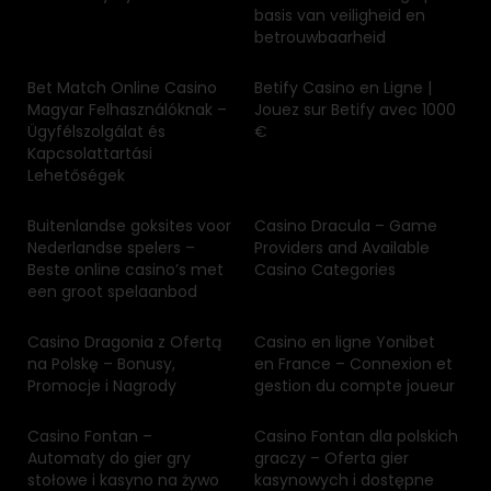
basis van veiligheid en
betrouwbaarheid
Bet Match Online Casino
Betify Casino en Ligne |
Magyar Felhasználóknak –
Jouez sur Betify avec 1000
Ügyfélszolgálat és
€
Kapcsolattartási
Lehetőségek
Buitenlandse goksites voor
Casino Dracula – Game
Nederlandse spelers –
Providers and Available
Beste online casino’s met
Casino Categories
een groot spelaanbod
Casino Dragonia z Ofertą
Casino en ligne Yonibet
na Polskę – Bonusy,
en France – Connexion et
Promocje i Nagrody
gestion du compte joueur
Casino Fontan –
Casino Fontan dla polskich
Automaty do gier gry
graczy – Oferta gier
stołowe i kasyno na żywo
kasynowych i dostępne