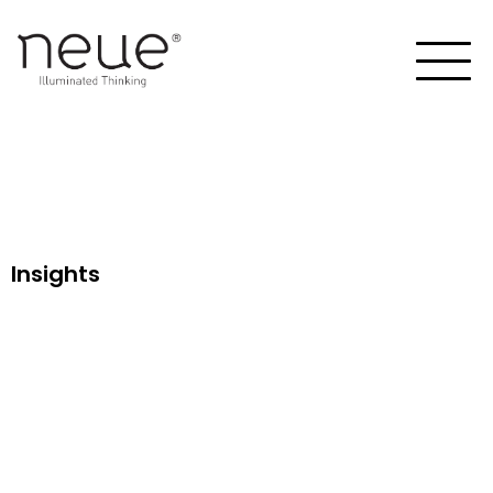
Insights