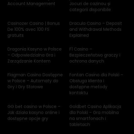
Account Management
Jocuri de cazinou și
categorii disponibile
Casinozer Casino | Bonus
Dracula Casino – Deposit
De 100% avec 100 FS
and Withdrawal Methods
gratuits
Explained
Dragonia Kasyno w Polsce
F1 Casino –
– Odpowiedzialna Gra i
Bezpieczeństwo graczy i
Zarządzanie Kontem
ochrona danych
Flagman Casino Dostępne
Fontan Casino dla Polski –
w Polsce – Automaty do
Obsługa klienta i
Gry i Gry Stołowe
dostępne metody
kontaktu
GG bet casino w Polsce –
Goldbet Casino Aplikacja
Jak działa kasyno online i
dla Polski – Gra mobilna
dostępne opcje gry
na smartfonach i
tabletach