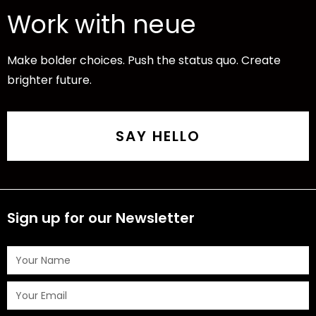
Work with neue
Make bolder choices. Push the status quo. Create
brighter future.
SAY HELLO
Sign up for our Newsletter