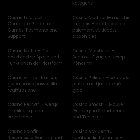
kategorie
Casino LolaJack –
Casino Mad sur le marché
Complete Guide to
français – méthodes de
Games, Payments and
paiement et dépôts
Support
disponibles
Casino Mafia – Die
Casino Marsbahis –
beliebtesten Spiele und
Sorumlu Oyun ve Hesap
Funktionen der Plattform
Yönetimi
Casino online stranieri:
Casino Pelican – jak działa
guida passo passo alla
platforma i jak zacząć
registrazione
grać
Casino Pelican – wersja
Casino Smash – Mobile
mobilna i gra na
Gaming on Smartphones
smartfonie
and Tablets
Casino Spinfin –
Casino Vox pentru
Responsible Gaming and
jucătorii din România –