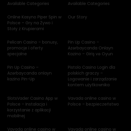
Available Categories
Available Categories
Online Kasyno Piper Spin w
Our Story
Polsce – Gry na Żywo i
Stoły z Krupierami
Pelican Casino – bonusy,
Pin Up Casino –
promocje i oferty
Azərbaycanda Onlayn
specjalne
Kazino – Giriş və Oyun
Pin Up Casino –
Pistolo Casino Login dla
Azərbaycanda onlayn
polskich graczy –
kazino Pin-Up
Logowanie i zarządzanie
kontem użytkownika
SlotsVader Casino App w
Vavada online casino w
Polsce – Instalacja i
Polsce – bezpieczeństwo
korzystanie z aplikacji
mobilnej
Vavada online casino w
Vavada online casino w