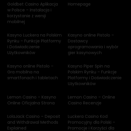
Goldbet Casino Aplikacja
Homepage
w Polsce – Instalacja i
korzystanie z wersji
mobilnej
Kasyno Luckera na Polskim
Kasyno online Pistolo –
Rynku – Funkcje Platformy
Dostawcy
i Doświadczenie
oprogramowania i wybór
Użytkowników
gier kasynowych
Kasyno online Pistolo –
Kasyno Piper Spin na
Gra mobilna na
Polskim Rynku – Funkcje
smartfonach i tabletach
Platformy i Doświadczenie
Użytkowników
Lemon Casino – Kasyno
Lemon Casino – Online
Online Oficjalna Strona
Casino Recenzje
LolaJack Casino – Deposit
Luckera Casino Kod
and Withdrawal Methods
Promocyjny dla Polski –
Explained
Promocje i Korzyści dla