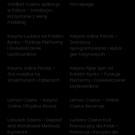
Goldbet Casino Aplikacja
Homepage
w Polsce – Instalacja i
korzystanie z wersji
mobilnej
Kasyno Luckera na Polskim
Kasyno online Pistolo –
Rynku – Funkcje Platformy
Dostawcy
i Doświadczenie
oprogramowania i wybór
Użytkowników
gier kasynowych
Kasyno online Pistolo –
Kasyno Piper Spin na
Gra mobilna na
Polskim Rynku – Funkcje
smartfonach i tabletach
Platformy i Doświadczenie
Użytkowników
Lemon Casino – Kasyno
Lemon Casino – Online
Online Oficjalna Strona
Casino Recenzje
LolaJack Casino – Deposit
Luckera Casino Kod
and Withdrawal Methods
Promocyjny dla Polski –
Explained
Promocje i Korzyści dla