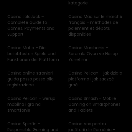
kategorie
Casino LolaJack –
Casino Mad sur le marché
Complete Guide to
français – méthodes de
Games, Payments and
paiement et dépôts
Support
disponibles
Casino Mafia – Die
Casino Marsbahis –
beliebtesten Spiele und
Sorumlu Oyun ve Hesap
Funktionen der Plattform
Yönetimi
Casino online stranieri:
Casino Pelican – jak działa
guida passo passo alla
platforma i jak zacząć
registrazione
grać
Casino Pelican – wersja
Casino Smash – Mobile
mobilna i gra na
Gaming on Smartphones
smartfonie
and Tablets
Casino Spinfin –
Casino Vox pentru
Responsible Gaming and
jucătorii din România –