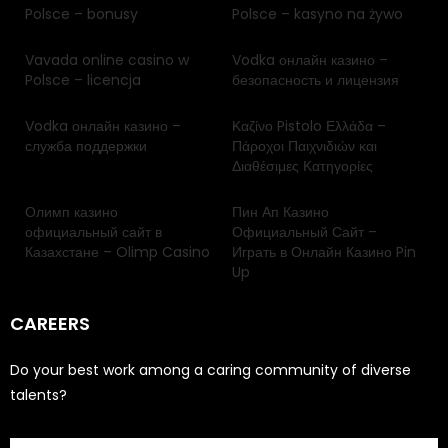
Polsce – bonusy
Polsce – kasyno na żywo
Vavada online casino w
Vodka онлайн казино –
Polsce – licencja
безопасность и лицензия
Vodka онлайн казино –
Καζίνο Pistolo Ελλάδα –
служба поддержки
Πάροχοι Παιχνιδιών και
Διαθέσιμες Κατηγορίες
Олимп казино
Пин Ап Казино
официальный сайт в
Официальный Сайт –
Казахстане – Olimp Casino
Играть в Онлайн Казино Pin
Up
CAREERS
Do your best work among a caring community of diverse
talents?