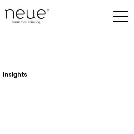
Insights