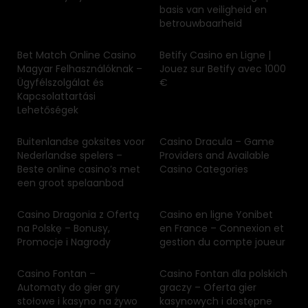
basis van veiligheid en
betrouwbaarheid
Bet Match Online Casino
Betify Casino en Ligne |
Magyar Felhasználóknak –
Jouez sur Betify avec 1000
Ügyfélszolgálat és
€
Kapcsolattartási
Lehetőségek
Buitenlandse goksites voor
Casino Dracula – Game
Nederlandse spelers –
Providers and Available
Beste online casino’s met
Casino Categories
een groot spelaanbod
Casino Dragonia z Ofertą
Casino en ligne Yonibet
na Polskę – Bonusy,
en France – Connexion et
Promocje i Nagrody
gestion du compte joueur
Casino Fontan –
Casino Fontan dla polskich
Automaty do gier gry
graczy – Oferta gier
stołowe i kasyno na żywo
kasynowych i dostępne