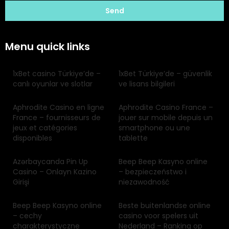
Send
Menu quick links
1xBet casino Türkiye’de –
1xBet Türkiye’de – güvenlik
canlı oyunlar ve slotlar
ve lisans bilgileri
Aphrodite Casino en ligne
Aphrodite Casino France –
France – fournisseurs de
jouer sur mobile depuis un
jeux et catégories
smartphone ou une
disponibles
tablette
Azərbaycanda Pin Up
Beep Beep Kasyno online
Casino – Onlayn Kazino
– bezpieczeństwo i
Girişi
niezawodność
Beep Beep Kasyno online
Beste buitenlandse online
– cechy
casino voor spelers uit
charakterystyczne
Nederland – Ranking op