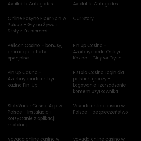
Available Categories
Available Categories
Online Kasyno Piper Spin w
Our Story
Polsce – Gry na Żywo i
Stoły z Krupierami
Pelican Casino – bonusy,
Pin Up Casino –
promocje i oferty
Azərbaycanda Onlayn
specjalne
Kazino – Giriş və Oyun
Pin Up Casino –
Pistolo Casino Login dla
Azərbaycanda onlayn
polskich graczy –
kazino Pin-Up
Logowanie i zarządzanie
kontem użytkownika
SlotsVader Casino App w
Vavada online casino w
Polsce – Instalacja i
Polsce – bezpieczeństwo
korzystanie z aplikacji
mobilnej
Vavada online casino w
Vavada online casino w