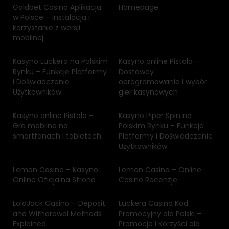
Goldbet Casino Aplikacja
Homepage
w Polsce – Instalacja i
korzystanie z wersji
mobilnej
Kasyno Luckera na Polskim
Kasyno online Pistolo –
Rynku – Funkcje Platformy
Dostawcy
i Doświadczenie
oprogramowania i wybór
Użytkowników
gier kasynowych
Kasyno online Pistolo –
Kasyno Piper Spin na
Gra mobilna na
Polskim Rynku – Funkcje
smartfonach i tabletach
Platformy i Doświadczenie
Użytkowników
Lemon Casino – Kasyno
Lemon Casino – Online
Online Oficjalna Strona
Casino Recenzje
LolaJack Casino – Deposit
Luckera Casino Kod
and Withdrawal Methods
Promocyjny dla Polski –
Explained
Promocje i Korzyści dla