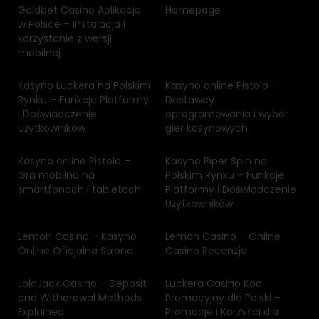
Goldbet Casino Aplikacja
Homepage
w Polsce – Instalacja i
korzystanie z wersji
mobilnej
Kasyno Luckera na Polskim
Kasyno online Pistolo –
Rynku – Funkcje Platformy
Dostawcy
i Doświadczenie
oprogramowania i wybór
Użytkowników
gier kasynowych
Kasyno online Pistolo –
Kasyno Piper Spin na
Gra mobilna na
Polskim Rynku – Funkcje
smartfonach i tabletach
Platformy i Doświadczenie
Użytkowników
Lemon Casino – Kasyno
Lemon Casino – Online
Online Oficjalna Strona
Casino Recenzje
LolaJack Casino – Deposit
Luckera Casino Kod
and Withdrawal Methods
Promocyjny dla Polski –
Explained
Promocje i Korzyści dla