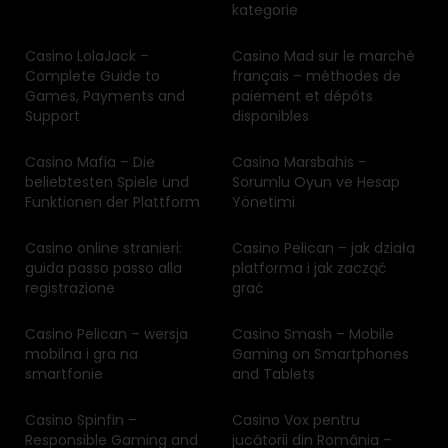
kategorie
Casino LolaJack –
Casino Mad sur le marché
Complete Guide to
français – méthodes de
Games, Payments and
paiement et dépôts
Support
disponibles
Casino Mafia – Die
Casino Marsbahis –
beliebtesten Spiele und
Sorumlu Oyun ve Hesap
Funktionen der Plattform
Yönetimi
Casino online stranieri:
Casino Pelican – jak działa
guida passo passo alla
platforma i jak zacząć
registrazione
grać
Casino Pelican – wersja
Casino Smash – Mobile
mobilna i gra na
Gaming on Smartphones
smartfonie
and Tablets
Casino Spinfin –
Casino Vox pentru
Responsible Gaming and
jucătorii din România –