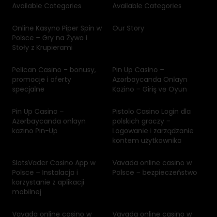
Available Categories
Available Categories
Online Kasyno Piper Spin w
Our Story
Polsce – Gry na Żywo i
Stoły z Krupierami
Pelican Casino – bonusy,
Pin Up Casino –
promocje i oferty
Azərbaycanda Onlayn
specjalne
Kazino – Giriş və Oyun
Pin Up Casino –
Pistolo Casino Login dla
Azərbaycanda onlayn
polskich graczy –
kazino Pin-Up
Logowanie i zarządzanie
kontem użytkownika
SlotsVader Casino App w
Vavada online casino w
Polsce – Instalacja i
Polsce – bezpieczeństwo
korzystanie z aplikacji
mobilnej
Vavada online casino w
Vavada online casino w