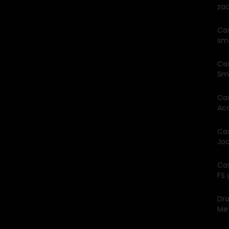
za
Cas
sm
Ca
Sm
Cas
Ac
Cas
Joc
Cas
FS 
Dra
Met