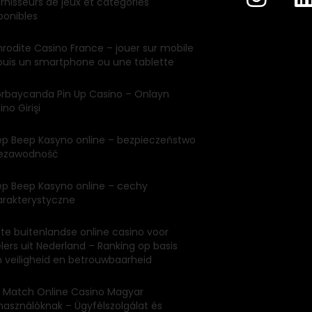
rnisseurs de jeux et catégories
ponibles
rodite Casino France – jouer sur mobile
uis un smartphone ou une tablette
rbaycanda Pin Up Casino – Onlayn
ino Girişi
p Beep Kasyno online – bezpieczeństwo
iezawodność
p Beep Kasyno online – cechy
arakterystyczne
te buitenlandse online casino voor
lers uit Nederland – Ranking op basis
 veiligheid en betrouwbaarheid
 Match Online Casino Magyar
használóknak – Ügyfélszolgálat és