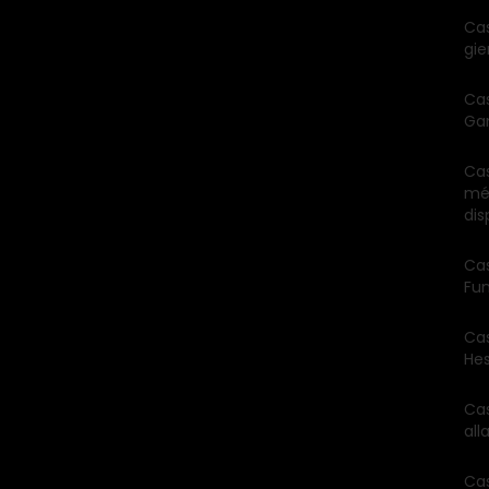
Cas
gie
Cas
Ga
Cas
mé
dis
Cas
Fun
Cas
He
Cas
all
Cas