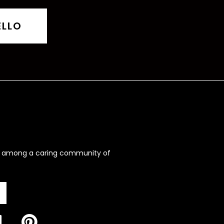
ELLO
k among a caring community of