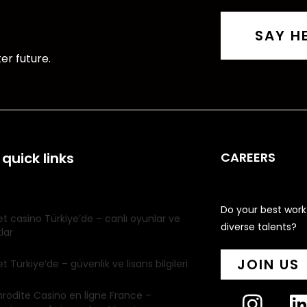
SAY H
er future.
quick links
CAREERS
Do your best wor
et casino Türkiye’de – canlı oyunlar ve
diverse talents?
tlar
JOIN US
et Türkiye’de – güvenlik ve lisans bilgileri
rodite Casino en ligne France –