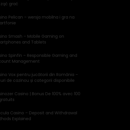
cząć grać
ino Pelican – wersja mobilna i gra na
artfonie
sino Smash – Mobile Gaming on
artphones and Tablets
ino Spinfin – Responsible Gaming and
count Management
ino Vox pentru jucătorii din România –
uri de cazinou și categorii disponibile
inozer Casino | Bonus De 100% avec 100
gratuits
cula Casino – Deposit and Withdrawal
hods Explained