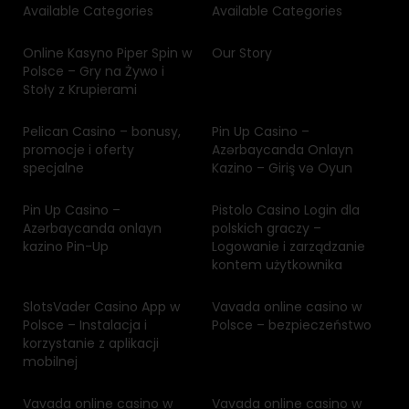
Available Categories
Available Categories
Online Kasyno Piper Spin w
Our Story
Polsce – Gry na Żywo i
Stoły z Krupierami
Pelican Casino – bonusy,
Pin Up Casino –
promocje i oferty
Azərbaycanda Onlayn
specjalne
Kazino – Giriş və Oyun
Pin Up Casino –
Pistolo Casino Login dla
Azərbaycanda onlayn
polskich graczy –
kazino Pin-Up
Logowanie i zarządzanie
kontem użytkownika
SlotsVader Casino App w
Vavada online casino w
Polsce – Instalacja i
Polsce – bezpieczeństwo
korzystanie z aplikacji
mobilnej
Vavada online casino w
Vavada online casino w