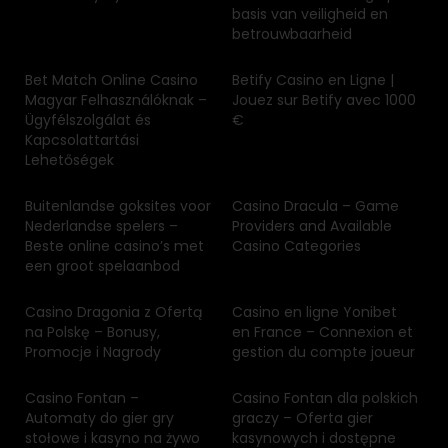
basis van veiligheid en
betrouwbaarheid
Bet Match Online Casino
Betify Casino en Ligne |
Magyar Felhasználóknak –
Jouez sur Betify avec 1000
Ügyfélszolgálat és
€
Kapcsolattartási
Lehetőségek
Buitenlandse goksites voor
Casino Dracula – Game
Nederlandse spelers –
Providers and Available
Beste online casino’s met
Casino Categories
een groot spelaanbod
Casino Dragonia z Ofertą
Casino en ligne Yonibet
na Polskę – Bonusy,
en France – Connexion et
Promocje i Nagrody
gestion du compte joueur
Casino Fontan –
Casino Fontan dla polskich
Automaty do gier gry
graczy – Oferta gier
stołowe i kasyno na żywo
kasynowych i dostępne