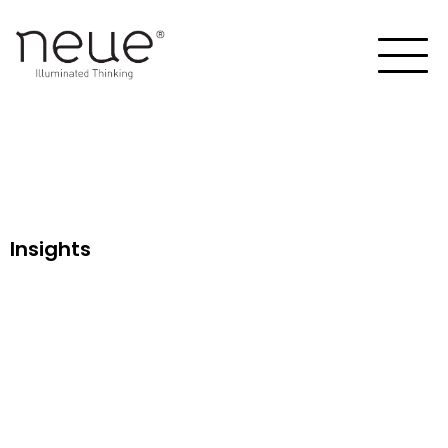
Insights