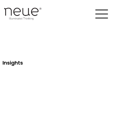
Insights