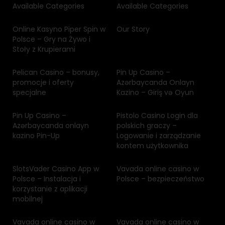
Available Categories
Available Categories
Online Kasyno Piper Spin w
Our Story
Polsce – Gry na Żywo i
Stoły z Krupierami
Pelican Casino – bonusy,
Pin Up Casino –
promocje i oferty
Azərbaycanda Onlayn
specjalne
Kazino – Giriş və Oyun
Pin Up Casino –
Pistolo Casino Login dla
Azərbaycanda onlayn
polskich graczy –
kazino Pin-Up
Logowanie i zarządzanie
kontem użytkownika
SlotsVader Casino App w
Vavada online casino w
Polsce – Instalacja i
Polsce – bezpieczeństwo
korzystanie z aplikacji
mobilnej
Vavada online casino w
Vavada online casino w