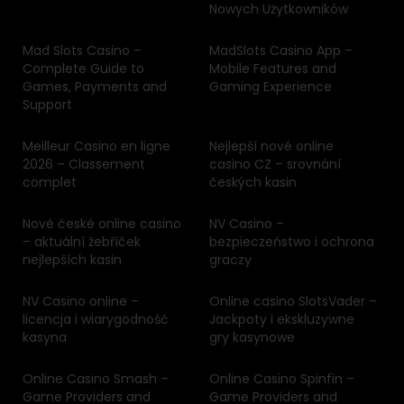
Nowych Użytkowników
Mad Slots Casino –
MadSlots Casino App –
Complete Guide to
Mobile Features and
Games, Payments and
Gaming Experience
Support
Meilleur Casino en ligne
Nejlepší nové online
2026 – Classement
casino CZ – srovnání
complet
českých kasin
Nové české online casino
NV Casino –
– aktuální žebříček
bezpieczeństwo i ochrona
nejlepších kasin
graczy
NV Casino online –
Online casino SlotsVader –
licencja i wiarygodność
Jackpoty i ekskluzywne
kasyna
gry kasynowe
Online Casino Smash –
Online Casino Spinfin –
Game Providers and
Game Providers and