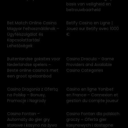
basis van veiligheid en
betrouwbaarheid
Bet Match Online Casino
Betify Casino en Ligne |
Magyar Felhasználóknak –
Jouez sur Betify avec 1000
Ügyfélszolgálat és
€
Kapcsolattartási
Lehetőségek
Buitenlandse goksites voor
Casino Dracula – Game
Nederlandse spelers –
Providers and Available
Beste online casino’s met
Casino Categories
een groot spelaanbod
Casino Dragonia z Ofertą
Casino en ligne Yonibet
na Polskę – Bonusy,
en France – Connexion et
Promocje i Nagrody
gestion du compte joueur
Casino Fontan –
Casino Fontan dla polskich
Automaty do gier gry
graczy – Oferta gier
stołowe i kasyno na żywo
kasynowych i dostępne