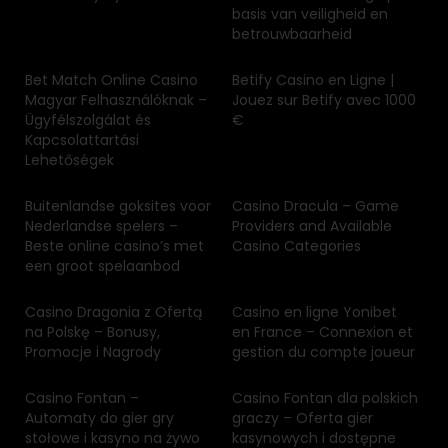
basis van veiligheid en
betrouwbaarheid
Bet Match Online Casino
Betify Casino en Ligne |
Magyar Felhasználóknak –
Jouez sur Betify avec 1000
Ügyfélszolgálat és
€
Kapcsolattartási
Lehetőségek
Buitenlandse goksites voor
Casino Dracula – Game
Nederlandse spelers –
Providers and Available
Beste online casino’s met
Casino Categories
een groot spelaanbod
Casino Dragonia z Ofertą
Casino en ligne Yonibet
na Polskę – Bonusy,
en France – Connexion et
Promocje i Nagrody
gestion du compte joueur
Casino Fontan –
Casino Fontan dla polskich
Automaty do gier gry
graczy – Oferta gier
stołowe i kasyno na żywo
kasynowych i dostępne