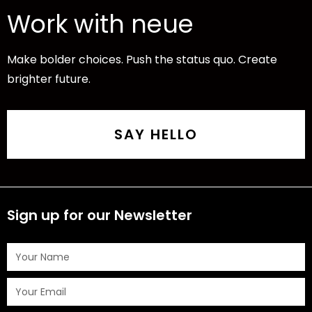
Work with neue
Make bolder choices. Push the status quo. Create
brighter future.
SAY HELLO
Sign up for our Newsletter