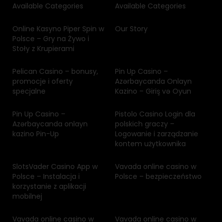
Available Categories
Available Categories
Online Kasyno Piper Spin w
Our Story
Polsce – Gry na Żywo i
Stoły z Krupierami
Pelican Casino – bonusy,
Pin Up Casino –
promocje i oferty
Azərbaycanda Onlayn
specjalne
Kazino – Giriş və Oyun
Pin Up Casino –
Pistolo Casino Login dla
Azərbaycanda onlayn
polskich graczy –
kazino Pin-Up
Logowanie i zarządzanie
kontem użytkownika
SlotsVader Casino App w
Vavada online casino w
Polsce – Instalacja i
Polsce – bezpieczeństwo
korzystanie z aplikacji
mobilnej
Vavada online casino w
Vavada online casino w