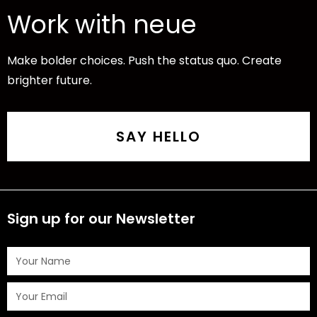
Work with neue
Make bolder choices. Push the status quo. Create
brighter future.
SAY HELLO
Sign up for our Newsletter