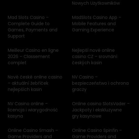
Nowych Użytkowników
Mad Slots Casino –
MadSlots Casino App –
Complete Guide to
Mobile Features and
Games, Payments and
Gaming Experience
Support
Meilleur Casino en ligne
Nejlepší nové online
2026 – Classement
casino CZ – srovnání
complet
českých kasin
Nové české online casino
NV Casino –
– aktuální žebříček
bezpieczeństwo i ochrona
nejlepších kasin
graczy
NV Casino online –
Online casino SlotsVader –
licencja i wiarygodność
Jackpoty i ekskluzywne
kasyna
gry kasynowe
Online Casino Smash –
Online Casino Spinfin –
Game Providers and
Game Providers and