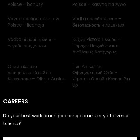
Polsce – bonusy
Polsce – kasyno na żywo
Vavada online casino w
Vodka онлайн казино –
Polsce – licencja
безопасность и лицензия
Vodka онлайн казино –
Καζίνο Pistolo Ελλάδα –
служба поддержки
Πάροχοι Παιχνιδιών και
Διαθέσιμες Κατηγορίες
Олимп казино
Пин Ап Казино
официальный сайт в
Официальный Сайт –
Казахстане – Olimp Casino
Играть в Онлайн Казино Pin
Up
CAREERS
Do your best work among a caring community of diverse
talents?