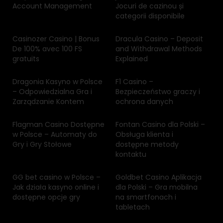
Account Management
Jocuri de cazinou și
categorii disponibile
Casinozer Casino | Bonus
Dracula Casino – Deposit
De 100% avec 100 FS
and Withdrawal Methods
gratuits
Explained
Dragonia Kasyno w Polsce
F1 Casino –
– Odpowiedzialna Gra i
Bezpieczeństwo graczy i
Zarządzanie Kontem
ochrona danych
Flagman Casino Dostępne
Fontan Casino dla Polski –
w Polsce – Automaty do
Obsługa klienta i
Gry i Gry Stołowe
dostępne metody
kontaktu
GG bet casino w Polsce –
Goldbet Casino Aplikacja
Jak działa kasyno online i
dla Polski – Gra mobilna
dostępne opcje gry
na smartfonach i
tabletach