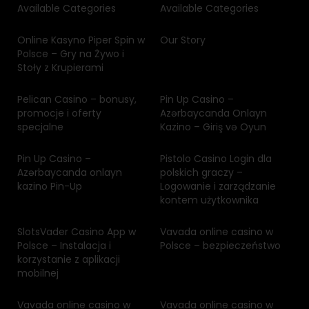
Available Categories
Available Categories
Online Kasyno Piper Spin w
Our Story
Polsce – Gry na Żywo i
Stoły z Krupierami
Pelican Casino – bonusy,
Pin Up Casino –
promocje i oferty
Azərbaycanda Onlayn
specjalne
Kazino – Giriş və Oyun
Pin Up Casino –
Pistolo Casino Login dla
Azərbaycanda onlayn
polskich graczy –
kazino Pin-Up
Logowanie i zarządzanie
kontem użytkownika
SlotsVader Casino App w
Vavada online casino w
Polsce – Instalacja i
Polsce – bezpieczeństwo
korzystanie z aplikacji
mobilnej
Vavada online casino w
Vavada online casino w