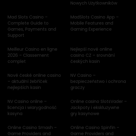
Nowych Użytkowników
Mad Slots Casino –
MadSlots Casino App –
Complete Guide to
Mobile Features and
Games, Payments and
Gaming Experience
Support
Meilleur Casino en ligne
Nejlepší nové online
2026 – Classement
casino CZ – srovnání
complet
českých kasin
Nové české online casino
NV Casino –
– aktuální žebříček
bezpieczeństwo i ochrona
nejlepších kasin
graczy
NV Casino online –
Online casino SlotsVader –
licencja i wiarygodność
Jackpoty i ekskluzywne
kasyna
gry kasynowe
Online Casino Smash –
Online Casino Spinfin –
Game Providers and
Game Providers and