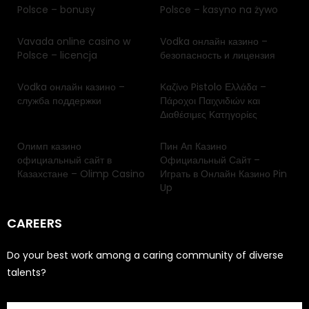
Polsce – bonusy
Polsce – kasyno na żywo
Vavada online casino w
Vodka онлайн казино –
Polsce – licencja
безопасность и лицензия
Vodka онлайн казино –
Καζίνο Pistolo Ελλάδα –
служба поддержки
Πάροχοι Παιχνιδιών και
Διαθέσιμες Κατηγορίες
Олимп казино
Пин Ап Казино
официальный сайт в
Официальный Сайт –
Казахстане – Olimp Casino
Играть в Онлайн Казино Pin
Up
CAREERS
Do your best work among a caring community of diverse
talents?