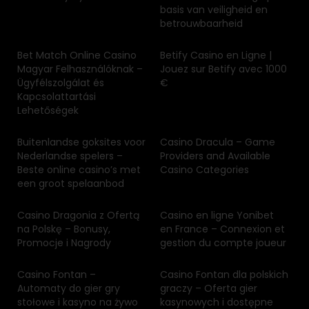
basis van veiligheid en
betrouwbaarheid
Bet Match Online Casino
Betify Casino en Ligne |
Magyar Felhasználóknak –
Jouez sur Betify avec 1000
Ügyfélszolgálat és
€
Kapcsolattartási
Lehetőségek
Buitenlandse goksites voor
Casino Dracula – Game
Nederlandse spelers –
Providers and Available
Beste online casino’s met
Casino Categories
een groot spelaanbod
Casino Dragonia z Ofertą
Casino en ligne Yonibet
na Polskę – Bonusy,
en France – Connexion et
Promocje i Nagrody
gestion du compte joueur
Casino Fontan –
Casino Fontan dla polskich
Automaty do gier gry
graczy – Oferta gier
stołowe i kasyno na żywo
kasynowych i dostępne