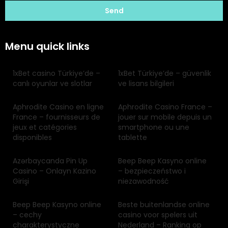
Send
Menu quick links
1xBet casino Türkiye’de –
1xBet Türkiye’de – güvenlik
canlı oyunlar ve slotlar
ve lisans bilgileri
Aphrodite Casino en ligne
Aphrodite Casino France –
France – fournisseurs de
jouer sur mobile depuis un
jeux et catégories
smartphone ou une
disponibles
tablette
Azərbaycanda Pin Up
Beep Beep Kasyno online
Casino – Onlayn Kazino
– bezpieczeństwo i
Girişi
niezawodność
Beep Beep Kasyno online
Beste buitenlandse online
– cechy
casino voor spelers uit
charakterystyczne
Nederland – Ranking op