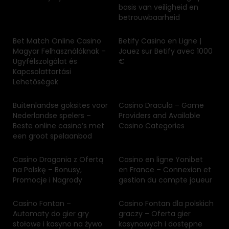
basis van veiligheid en
betrouwbaarheid
Bet Match Online Casino
Betify Casino en Ligne |
Magyar Felhasználóknak –
Jouez sur Betify avec 1000
Ügyfélszolgálat és
€
Kapcsolattartási
Lehetőségek
Buitenlandse goksites voor
Casino Dracula – Game
Nederlandse spelers –
Providers and Available
Beste online casino’s met
Casino Categories
een groot spelaanbod
Casino Dragonia z Ofertą
Casino en ligne Yonibet
na Polskę – Bonusy,
en France – Connexion et
Promocje i Nagrody
gestion du compte joueur
Casino Fontan –
Casino Fontan dla polskich
Automaty do gier gry
graczy – Oferta gier
stołowe i kasyno na żywo
kasynowych i dostępne