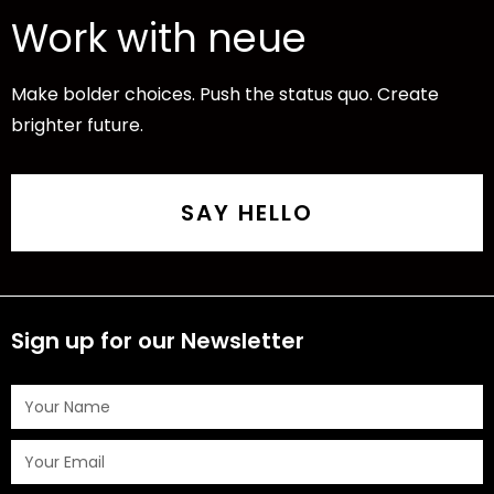
Work with neue
Make bolder choices. Push the status quo. Create
brighter future.
SAY HELLO
Sign up for our Newsletter