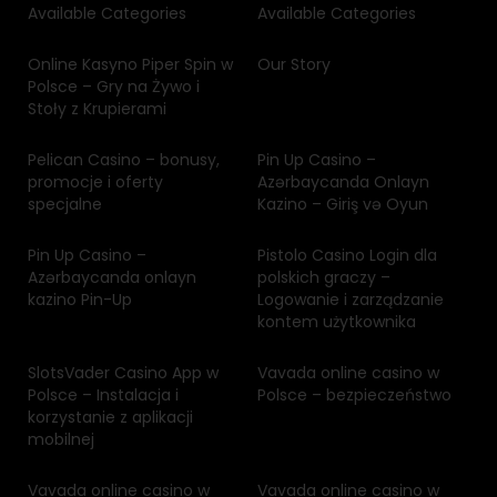
Available Categories
Available Categories
Online Kasyno Piper Spin w
Our Story
Polsce – Gry na Żywo i
Stoły z Krupierami
Pelican Casino – bonusy,
Pin Up Casino –
promocje i oferty
Azərbaycanda Onlayn
specjalne
Kazino – Giriş və Oyun
Pin Up Casino –
Pistolo Casino Login dla
Azərbaycanda onlayn
polskich graczy –
kazino Pin-Up
Logowanie i zarządzanie
kontem użytkownika
SlotsVader Casino App w
Vavada online casino w
Polsce – Instalacja i
Polsce – bezpieczeństwo
korzystanie z aplikacji
mobilnej
Vavada online casino w
Vavada online casino w