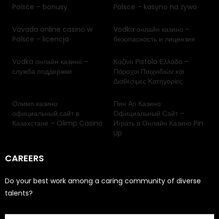
Polsce – bonusy
Polsce – kasyno na żywo
Vavada online casino w
Vodka онлайн казино –
Polsce – licencja
безопасность и лицензия
Vodka онлайн казино –
Καζίνο Pistolo Ελλάδα –
служба поддержки
Πάροχοι Παιχνιδιών και
Διαθέσιμες Κατηγορίες
Олимп казино
Пин Ап Казино
официальный сайт в
Официальный Сайт –
Казахстане – Olimp Casino
Играть в Онлайн Казино Pin
Up
CAREERS
Do your best work among a caring community of diverse
talents?