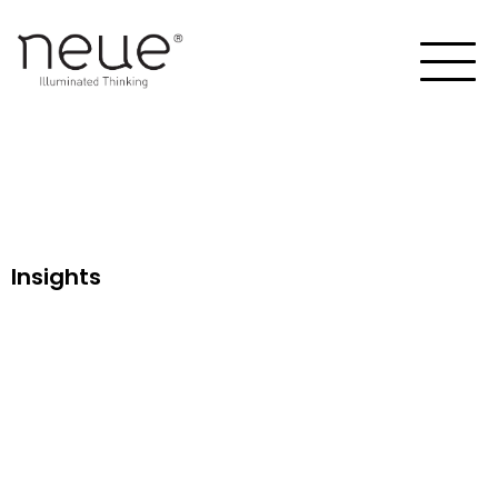
Insights