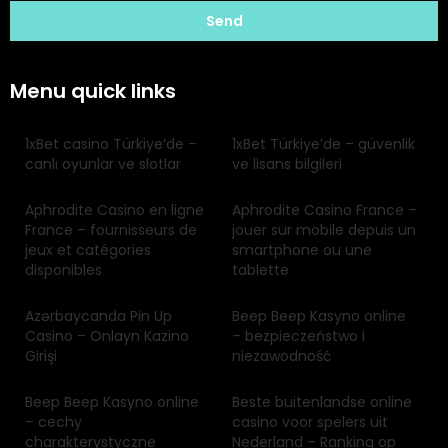
Send
Menu quick links
1xBet casino Türkiye’de –
1xBet Türkiye’de – güvenlik
canlı oyunlar ve slotlar
ve lisans bilgileri
Aphrodite Casino en ligne
Aphrodite Casino France –
France – fournisseurs de
jouer sur mobile depuis un
jeux et catégories
smartphone ou une
disponibles
tablette
Azərbaycanda Pin Up
Beep Beep Kasyno online
Casino – Onlayn Kazino
– bezpieczeństwo i
Girişi
niezawodność
Beep Beep Kasyno online
Beste buitenlandse online
– cechy
casino voor spelers uit
charakterystyczne
Nederland – Ranking op