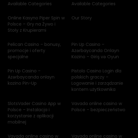
Available Categories
Available Categories
Online Kasyno Piper Spin w
Our Story
Polsce – Gry na Żywo i
Stoły z Krupierami
Pelican Casino – bonusy,
Pin Up Casino –
promocje i oferty
Azərbaycanda Onlayn
specjalne
Kazino – Giriş və Oyun
Pin Up Casino –
Pistolo Casino Login dla
Azərbaycanda onlayn
polskich graczy –
kazino Pin-Up
Logowanie i zarządzanie
kontem użytkownika
SlotsVader Casino App w
Vavada online casino w
Polsce – Instalacja i
Polsce – bezpieczeństwo
korzystanie z aplikacji
mobilnej
Vavada online casino w
Vavada online casino w