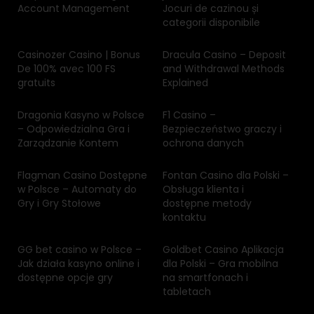
Account Management
Jocuri de cazinou și
categorii disponibile
Casinozer Casino | Bonus
Dracula Casino – Deposit
De 100% avec 100 FS
and Withdrawal Methods
gratuits
Explained
Dragonia Kasyno w Polsce
F1 Casino –
– Odpowiedzialna Gra i
Bezpieczeństwo graczy i
Zarządzanie Kontem
ochrona danych
Flagman Casino Dostępne
Fontan Casino dla Polski –
w Polsce – Automaty do
Obsługa klienta i
Gry i Gry Stołowe
dostępne metody
kontaktu
GG bet casino w Polsce –
Goldbet Casino Aplikacja
Jak działa kasyno online i
dla Polski – Gra mobilna
dostępne opcje gry
na smartfonach i
tabletach