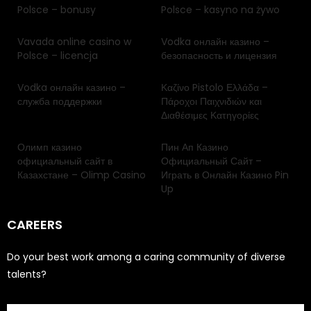
Polsce – bonusy
Polsce – kasyno na żywo
Vavada online casino w
Vodka онлайн казино –
Polsce – licencja
безопасность и лицензия
Vodka онлайн казино –
Καζίνο Pistolo Ελλάδα –
служба поддержки
Πάροχοι Παιχνιδιών και
Διαθέσιμες Κατηγορίες
Олимп казино
Пин Ап Казино
официальный сайт в
Официальный Сайт –
Казахстане – Olimp Casino
Играть в Онлайн Казино Pin
Up
CAREERS
Do your best work among a caring community of diverse
talents?