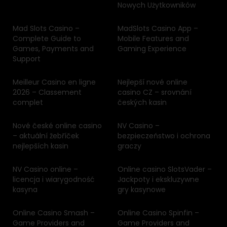
Nowych Użytkowników
Mad Slots Casino –
MadSlots Casino App –
Complete Guide to
Mobile Features and
Games, Payments and
Gaming Experience
Support
Meilleur Casino en ligne
Nejlepší nové online
2026 – Classement
casino CZ – srovnání
complet
českých kasin
Nové české online casino
NV Casino –
– aktuální žebříček
bezpieczeństwo i ochrona
nejlepších kasin
graczy
NV Casino online –
Online casino SlotsVader –
licencja i wiarygodność
Jackpoty i ekskluzywne
kasyna
gry kasynowe
Online Casino Smash –
Online Casino Spinfin –
Game Providers and
Game Providers and