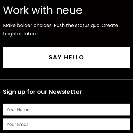
Work with neue
Make bolder choices. Push the status quo. Create
brighter future.
SAY HELLO
Sign up for our Newsletter