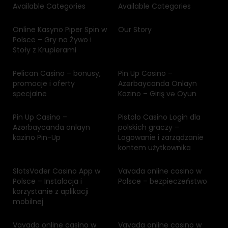
Available Categories
Available Categories
Online Kasyno Piper Spin w
Our Story
Polsce – Gry na Żywo i
Stoły z Krupierami
Pelican Casino – bonusy,
Pin Up Casino –
promocje i oferty
Azərbaycanda Onlayn
specjalne
Kazino – Giriş və Oyun
Pin Up Casino –
Pistolo Casino Login dla
Azərbaycanda onlayn
polskich graczy –
kazino Pin-Up
Logowanie i zarządzanie
kontem użytkownika
SlotsVader Casino App w
Vavada online casino w
Polsce – Instalacja i
Polsce – bezpieczeństwo
korzystanie z aplikacji
mobilnej
Vavada online casino w
Vavada online casino w