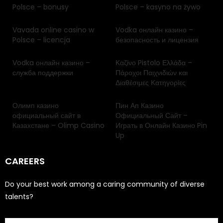
Polsce – bonusy
Polsce – kasyno na żywo
Vavada online casino w
Vodka онлайн казино –
Polsce – licencja
безопасность и лицензия
Vodka онлайн казино –
Καζίνο Pistolo Ελλάδα –
служба поддержки
Πάροχοι Παιχνιδιών και
Διαθέσιμες Κατηγορίες
Олимп казино
Пин Ап Казино
официальный сайт в
Официальный Сайт –
Казахстане – Olimp Casino
Играть в Онлайн Казино Pin
Up
CAREERS
Do your best work among a caring community of diverse
talents?