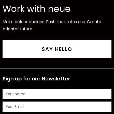
Work with neue
Make bolder choices. Push the status quo. Create
brighter future.
SAY HELLO
Sign up for our Newsletter