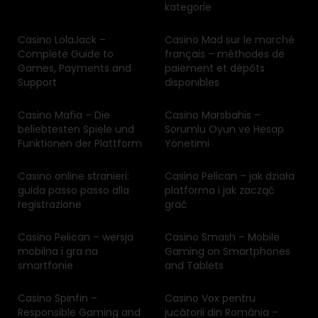
kategorie
Casino LolaJack –
Casino Mad sur le marché
Complete Guide to
français – méthodes de
Games, Payments and
paiement et dépôts
Support
disponibles
Casino Mafia – Die
Casino Marsbahis –
beliebtesten Spiele und
Sorumlu Oyun ve Hesap
Funktionen der Plattform
Yönetimi
Casino online stranieri:
Casino Pelican – jak działa
guida passo passo alla
platforma i jak zacząć
registrazione
grać
Casino Pelican – wersja
Casino Smash – Mobile
mobilna i gra na
Gaming on Smartphones
smartfonie
and Tablets
Casino Spinfin –
Casino Vox pentru
Responsible Gaming and
jucătorii din România –