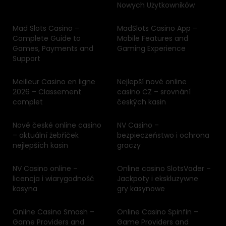
Nowych Użytkowników
Mad Slots Casino –
MadSlots Casino App –
Complete Guide to
Mobile Features and
Games, Payments and
Gaming Experience
Support
Meilleur Casino en ligne
Nejlepší nové online
2026 – Classement
casino CZ – srovnání
complet
českých kasin
Nové české online casino
NV Casino –
– aktuální žebříček
bezpieczeństwo i ochrona
nejlepších kasin
graczy
NV Casino online –
Online casino SlotsVader –
licencja i wiarygodność
Jackpoty i ekskluzywne
kasyna
gry kasynowe
Online Casino Smash –
Online Casino Spinfin –
Game Providers and
Game Providers and