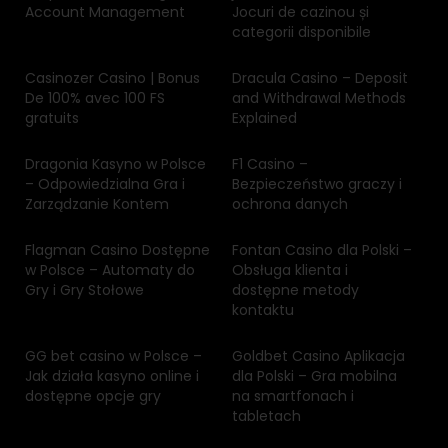
Account Management
Jocuri de cazinou și
categorii disponibile
Casinozer Casino | Bonus
Dracula Casino – Deposit
De 100% avec 100 FS
and Withdrawal Methods
gratuits
Explained
Dragonia Kasyno w Polsce
F1 Casino –
– Odpowiedzialna Gra i
Bezpieczeństwo graczy i
Zarządzanie Kontem
ochrona danych
Flagman Casino Dostępne
Fontan Casino dla Polski –
w Polsce – Automaty do
Obsługa klienta i
Gry i Gry Stołowe
dostępne metody
kontaktu
GG bet casino w Polsce –
Goldbet Casino Aplikacja
Jak działa kasyno online i
dla Polski – Gra mobilna
dostępne opcje gry
na smartfonach i
tabletach