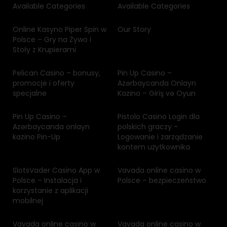
Available Categories
Available Categories
Online Kasyno Piper Spin w
Our Story
Polsce – Gry na Żywo i
Stoły z Krupierami
Pelican Casino – bonusy,
Pin Up Casino –
promocje i oferty
Azərbaycanda Onlayn
specjalne
Kazino – Giriş və Oyun
Pin Up Casino –
Pistolo Casino Login dla
Azərbaycanda onlayn
polskich graczy –
kazino Pin-Up
Logowanie i zarządzanie
kontem użytkownika
SlotsVader Casino App w
Vavada online casino w
Polsce – Instalacja i
Polsce – bezpieczeństwo
korzystanie z aplikacji
mobilnej
Vavada online casino w
Vavada online casino w