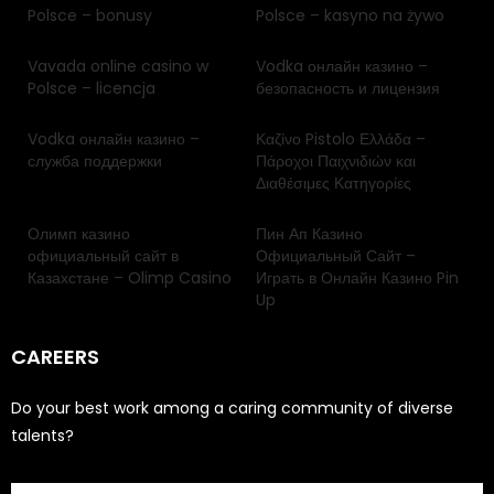
Polsce – bonusy
Polsce – kasyno na żywo
Vavada online casino w
Vodka онлайн казино –
Polsce – licencja
безопасность и лицензия
Vodka онлайн казино –
Καζίνο Pistolo Ελλάδα –
служба поддержки
Πάροχοι Παιχνιδιών και
Διαθέσιμες Κατηγορίες
Олимп казино
Пин Ап Казино
официальный сайт в
Официальный Сайт –
Казахстане – Olimp Casino
Играть в Онлайн Казино Pin
Up
CAREERS
Do your best work among a caring community of diverse
talents?