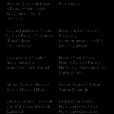
Goldbet Casino Aplikacja
Homepage
w Polsce – Instalacja i
korzystanie z wersji
mobilnej
Kasyno Luckera na Polskim
Kasyno online Pistolo –
Rynku – Funkcje Platformy
Dostawcy
i Doświadczenie
oprogramowania i wybór
Użytkowników
gier kasynowych
Kasyno online Pistolo –
Kasyno Piper Spin na
Gra mobilna na
Polskim Rynku – Funkcje
smartfonach i tabletach
Platformy i Doświadczenie
Użytkowników
Lemon Casino – Kasyno
Lemon Casino – Online
Online Oficjalna Strona
Casino Recenzje
LolaJack Casino – Deposit
Luckera Casino Kod
and Withdrawal Methods
Promocyjny dla Polski –
Explained
Promocje i Korzyści dla