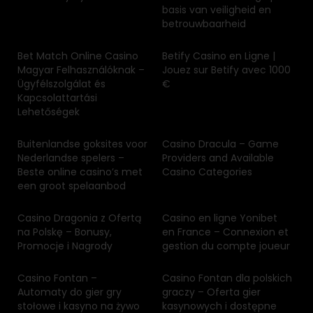
basis van veiligheid en
betrouwbaarheid
Bet Match Online Casino
Betify Casino en Ligne |
Magyar Felhasználóknak –
Jouez sur Betify avec 1000
Ügyfélszolgálat és
€
Kapcsolattartási
Lehetőségek
Buitenlandse goksites voor
Casino Dracula – Game
Nederlandse spelers –
Providers and Available
Beste online casino’s met
Casino Categories
een groot spelaanbod
Casino Dragonia z Ofertą
Casino en ligne Yonibet
na Polskę – Bonusy,
en France – Connexion et
Promocje i Nagrody
gestion du compte joueur
Casino Fontan –
Casino Fontan dla polskich
Automaty do gier gry
graczy – Oferta gier
stołowe i kasyno na żywo
kasynowych i dostępne