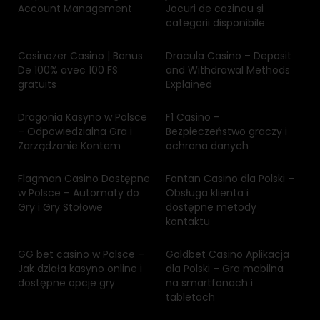
Account Management
Jocuri de cazinou și
categorii disponibile
Casinozer Casino | Bonus
Dracula Casino – Deposit
De 100% avec 100 FS
and Withdrawal Methods
gratuits
Explained
Dragonia Kasyno w Polsce
F1 Casino –
– Odpowiedzialna Gra i
Bezpieczeństwo graczy i
Zarządzanie Kontem
ochrona danych
Flagman Casino Dostępne
Fontan Casino dla Polski –
w Polsce – Automaty do
Obsługa klienta i
Gry i Gry Stołowe
dostępne metody
kontaktu
GG bet casino w Polsce –
Goldbet Casino Aplikacja
Jak działa kasyno online i
dla Polski – Gra mobilna
dostępne opcje gry
na smartfonach i
tabletach