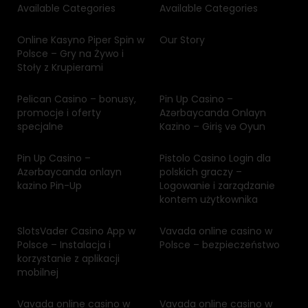
Available Categories
Available Categories
Online Kasyno Piper Spin w
Our Story
Polsce – Gry na Żywo i
Stoły z Krupierami
Pelican Casino – bonusy,
Pin Up Casino –
promocje i oferty
Azərbaycanda Onlayn
specjalne
Kazino – Giriş və Oyun
Pin Up Casino –
Pistolo Casino Login dla
Azərbaycanda onlayn
polskich graczy –
kazino Pin-Up
Logowanie i zarządzanie
kontem użytkownika
SlotsVader Casino App w
Vavada online casino w
Polsce – Instalacja i
Polsce – bezpieczeństwo
korzystanie z aplikacji
mobilnej
Vavada online casino w
Vavada online casino w