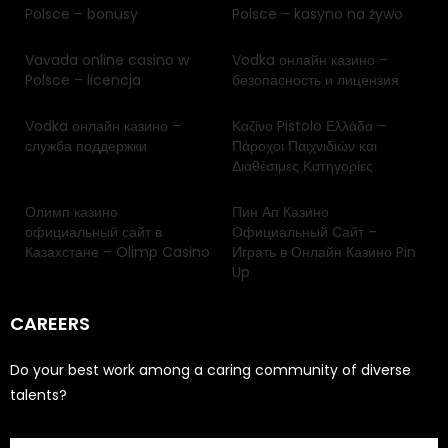
Polsce – bonusy
Polsce – kasyno na żywo
Vavada online casino w
Vodka онлайн казино –
Polsce – licencja
безопасность и лицензия
Vodka онлайн казино –
Καζίνο Pistolo Ελλάδα –
служба поддержки
Πάροχοι Παιχνιδιών και
Διαθέσιμες Κατηγορίες
Олимп казино
Пин Ап Казино
официальный сайт в
Официальный Сайт –
Казахстане – Olimp Casino
Играть в Онлайн Казино Pin
Up
CAREERS
Do your best work among a caring community of diverse
talents?