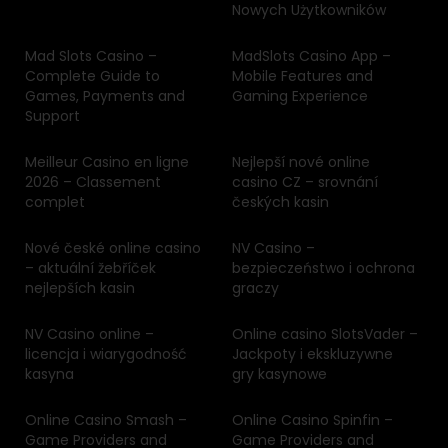
Nowych Użytkowników
Mad Slots Casino –
MadSlots Casino App –
Complete Guide to
Mobile Features and
Games, Payments and
Gaming Experience
Support
Meilleur Casino en ligne
Nejlepší nové online
2026 – Classement
casino CZ – srovnání
complet
českých kasin
Nové české online casino
NV Casino –
– aktuální žebříček
bezpieczeństwo i ochrona
nejlepších kasin
graczy
NV Casino online –
Online casino SlotsVader –
licencja i wiarygodność
Jackpoty i ekskluzywne
kasyna
gry kasynowe
Online Casino Smash –
Online Casino Spinfin –
Game Providers and
Game Providers and