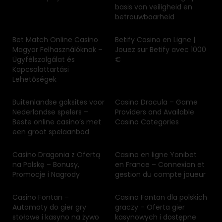
basis van veiligheid en
betrouwbaarheid
Bet Match Online Casino
Betify Casino en Ligne |
Magyar Felhasználóknak –
Jouez sur Betify avec 1000
Ügyfélszolgálat és
€
Kapcsolattartási
Lehetőségek
Buitenlandse goksites voor
Casino Dracula – Game
Nederlandse spelers –
Providers and Available
Beste online casino’s met
Casino Categories
een groot spelaanbod
Casino Dragonia z Ofertą
Casino en ligne Yonibet
na Polskę – Bonusy,
en France – Connexion et
Promocje i Nagrody
gestion du compte joueur
Casino Fontan –
Casino Fontan dla polskich
Automaty do gier gry
graczy – Oferta gier
stołowe i kasyno na żywo
kasynowych i dostępne