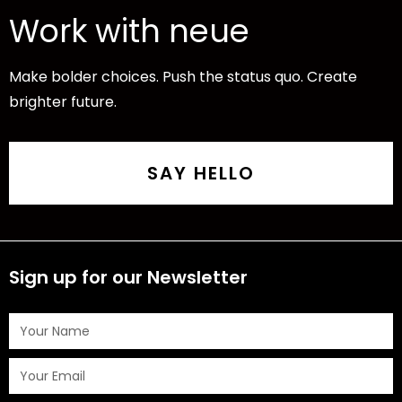
Work with neue
Make bolder choices. Push the status quo. Create
brighter future.
SAY HELLO
Sign up for our Newsletter