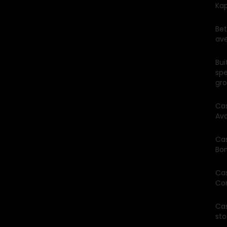
Kap
Bet
av
Bui
spe
gr
Cas
Ava
Cas
Bon
Cas
Con
Cas
sto