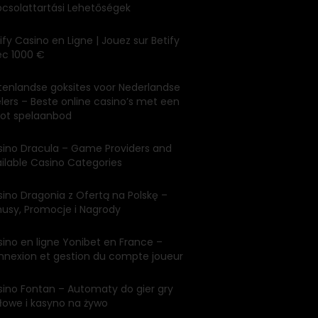
csolattartási Lehetőségek
ify Casino en Ligne | Jouez sur Betify
ec 1000 €
tenlandse goksites voor Nederlandse
lers – Beste online casino’s met een
oot spelaanbod
ino Dracula – Game Providers and
ilable Casino Categories
ino Dragonia z Ofertą na Polskę –
usy, Promocje i Nagrody
ino en ligne Yonibet en France –
nexion et gestion du compte joueur
ino Fontan – Automaty do gier gry
łowe i kasyno na żywo