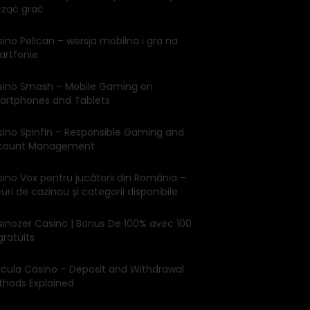
cząć grać
ino Pelican – wersja mobilna i gra na
artfonie
sino Smash – Mobile Gaming on
artphones and Tablets
ino Spinfin – Responsible Gaming and
count Management
ino Vox pentru jucătorii din România –
uri de cazinou și categorii disponibile
inozer Casino | Bonus De 100% avec 100
gratuits
cula Casino – Deposit and Withdrawal
hods Explained