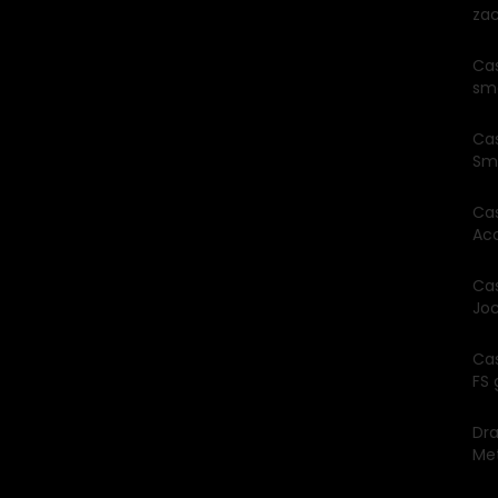
za
Cas
sm
Ca
Sm
Cas
Ac
Cas
Joc
Cas
FS 
Dra
Met