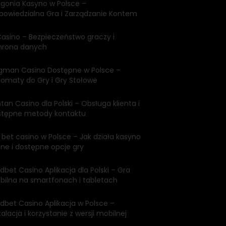
gonia Kasyno w Polsce –
owiedzialna Gra i Zarządzanie Kontem
Casino – Bezpieczeństwo graczy i
hrona danych
agman Casino Dostępne w Polsce –
omaty do Gry i Gry Stołowe
tan Casino dla Polski – Obsługa klienta i
stępne metody kontaktu
bet casino w Polsce – Jak działa kasyno
ine i dostępne opcje gry
dbet Casino Aplikacja dla Polski – Gra
ilna na smartfonach i tabletach
dbet Casino Aplikacja w Polsce –
talacja i korzystanie z wersji mobilnej