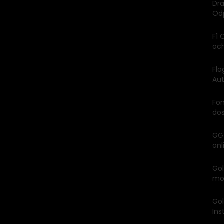
Dra
Odp
F1 
oc
Fl
Aut
Fon
do
GG 
onl
Gol
mob
Gol
Ins