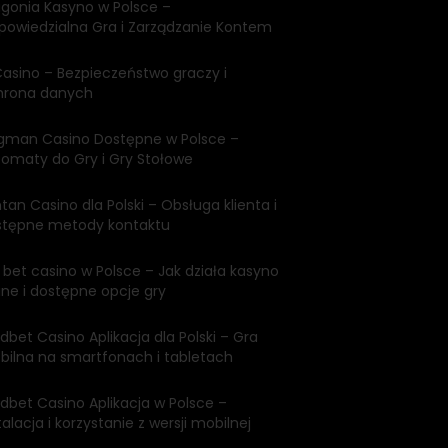
gonia Kasyno w Polsce –
owiedzialna Gra i Zarządzanie Kontem
Casino – Bezpieczeństwo graczy i
hrona danych
agman Casino Dostępne w Polsce –
omaty do Gry i Gry Stołowe
tan Casino dla Polski – Obsługa klienta i
stępne metody kontaktu
bet casino w Polsce – Jak działa kasyno
ine i dostępne opcje gry
dbet Casino Aplikacja dla Polski – Gra
ilna na smartfonach i tabletach
dbet Casino Aplikacja w Polsce –
talacja i korzystanie z wersji mobilnej