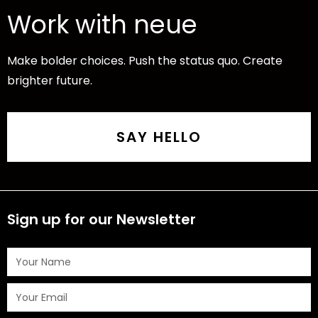
Work with neue
Make bolder choices. Push the status quo. Create
brighter future.
SAY HELLO
Sign up for our Newsletter