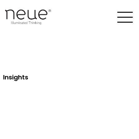
Insights