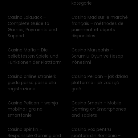
kategorie
Casino LolaJack –
Casino Mad sur le marché
Complete Guide to
français – méthodes de
Games, Payments and
paiement et dépôts
Support
disponibles
Casino Mafia – Die
Casino Marsbahis –
beliebtesten Spiele und
Sorumlu Oyun ve Hesap
Funktionen der Plattform
Yönetimi
Casino online stranieri:
Casino Pelican – jak działa
guida passo passo alla
platforma i jak zacząć
registrazione
grać
Casino Pelican – wersja
Casino Smash – Mobile
mobilna i gra na
Gaming on Smartphones
smartfonie
and Tablets
Casino Spinfin –
Casino Vox pentru
Responsible Gaming and
jucătorii din România –