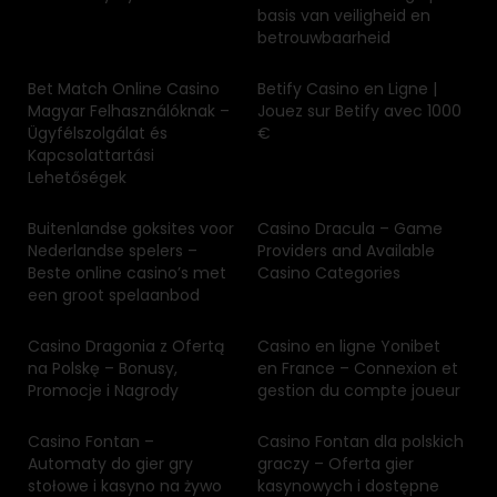
basis van veiligheid en
betrouwbaarheid
Bet Match Online Casino
Betify Casino en Ligne |
Magyar Felhasználóknak –
Jouez sur Betify avec 1000
Ügyfélszolgálat és
€
Kapcsolattartási
Lehetőségek
Buitenlandse goksites voor
Casino Dracula – Game
Nederlandse spelers –
Providers and Available
Beste online casino’s met
Casino Categories
een groot spelaanbod
Casino Dragonia z Ofertą
Casino en ligne Yonibet
na Polskę – Bonusy,
en France – Connexion et
Promocje i Nagrody
gestion du compte joueur
Casino Fontan –
Casino Fontan dla polskich
Automaty do gier gry
graczy – Oferta gier
stołowe i kasyno na żywo
kasynowych i dostępne