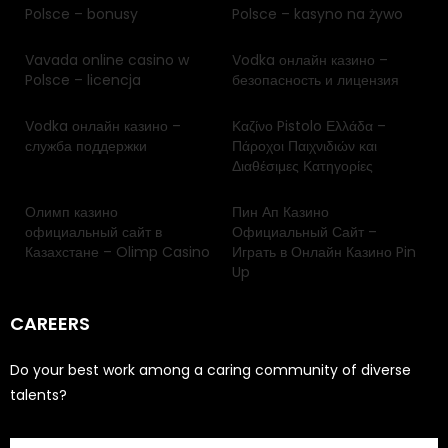
Polsce – bonusy
Polsce – kasyno na żywo
Vavada online casino w
Vodka онлайн казино –
Polsce – licencja
безопасность и лицензия
Vodka онлайн казино –
Καζίνο Pistolo Ελλάδα –
служба поддержки
Πάροχοι Παιχνιδιών και
Διαθέσιμες Κατηγορίες
Олимп казино
Пин Ап Казино
официальный сайт в
Официальный Сайт –
Казахстане – Olimp Casino
Играть в Онлайн Казино Pin
Up
CAREERS
Do your best work among a caring community of diverse
talents?