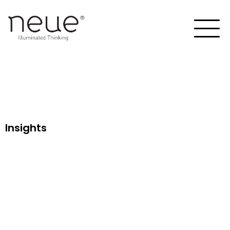
Insights