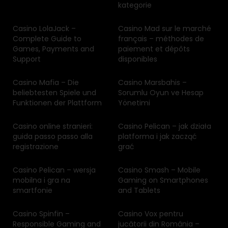
kategorie
Casino LolaJack –
Casino Mad sur le marché
Complete Guide to
français – méthodes de
Games, Payments and
paiement et dépôts
Support
disponibles
Casino Mafia – Die
Casino Marsbahis –
beliebtesten Spiele und
Sorumlu Oyun ve Hesap
Funktionen der Plattform
Yönetimi
Casino online stranieri:
Casino Pelican – jak działa
guida passo passo alla
platforma i jak zacząć
registrazione
grać
Casino Pelican – wersja
Casino Smash – Mobile
mobilna i gra na
Gaming on Smartphones
smartfonie
and Tablets
Casino Spinfin –
Casino Vox pentru
Responsible Gaming and
jucătorii din România –