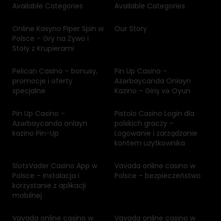
Available Categories
Available Categories
Online Kasyno Piper Spin w
Our Story
Polsce – Gry na Żywo i
Stoły z Krupierami
Pelican Casino – bonusy,
Pin Up Casino –
promocje i oferty
Azərbaycanda Onlayn
specjalne
Kazino – Giriş və Oyun
Pin Up Casino –
Pistolo Casino Login dla
Azərbaycanda onlayn
polskich graczy –
kazino Pin-Up
Logowanie i zarządzanie
kontem użytkownika
SlotsVader Casino App w
Vavada online casino w
Polsce – Instalacja i
Polsce – bezpieczeństwo
korzystanie z aplikacji
mobilnej
Vavada online casino w
Vavada online casino w