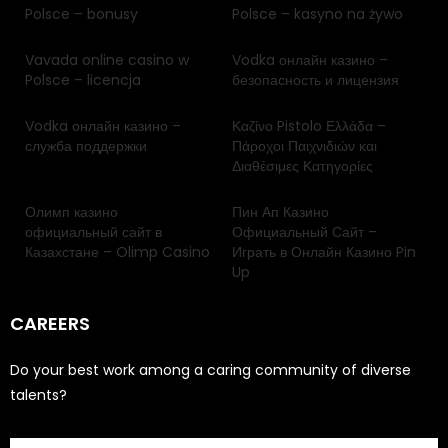
Polsce – bonusy
Polsce – kasyno na żywo
Vavada online casino w
Vodka онлайн казино –
Polsce – licencja
безопасность и лицензия
Vodka онлайн казино –
Καζίνο Pistolo Ελλάδα –
служба поддержки
Πάροχοι Παιχνιδιών και
Διαθέσιμες Κατηγορίες
Олимп казино
Пин Ап Казино
официальный сайт в
Официальный Сайт –
Казахстане – Olimp Casino
Играть в Онлайн Казино Pin
Up
CAREERS
Do your best work among a caring community of diverse
talents?