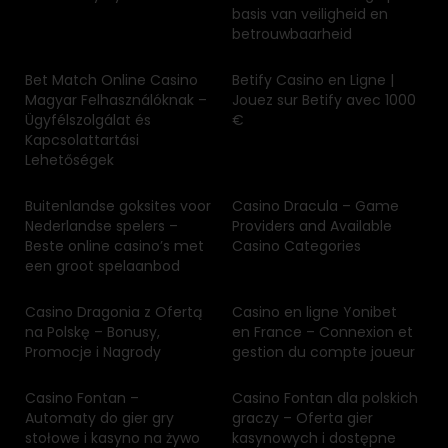
basis van veiligheid en
betrouwbaarheid
Bet Match Online Casino
Betify Casino en Ligne |
Magyar Felhasználóknak –
Jouez sur Betify avec 1000
Ügyfélszolgálat és
€
Kapcsolattartási
Lehetőségek
Buitenlandse goksites voor
Casino Dracula – Game
Nederlandse spelers –
Providers and Available
Beste online casino’s met
Casino Categories
een groot spelaanbod
Casino Dragonia z Ofertą
Casino en ligne Yonibet
na Polskę – Bonusy,
en France – Connexion et
Promocje i Nagrody
gestion du compte joueur
Casino Fontan –
Casino Fontan dla polskich
Automaty do gier gry
graczy – Oferta gier
stołowe i kasyno na żywo
kasynowych i dostępne