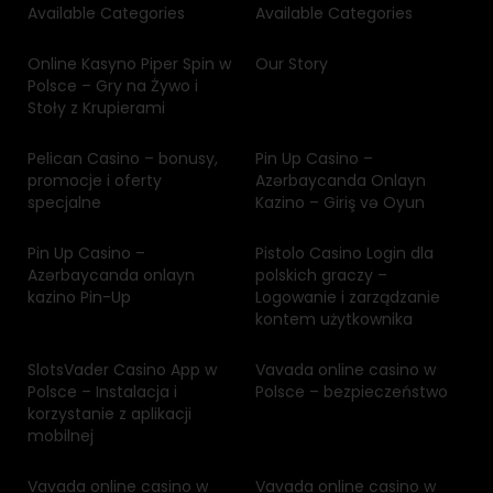
Available Categories
Available Categories
Online Kasyno Piper Spin w
Our Story
Polsce – Gry na Żywo i
Stoły z Krupierami
Pelican Casino – bonusy,
Pin Up Casino –
promocje i oferty
Azərbaycanda Onlayn
specjalne
Kazino – Giriş və Oyun
Pin Up Casino –
Pistolo Casino Login dla
Azərbaycanda onlayn
polskich graczy –
kazino Pin-Up
Logowanie i zarządzanie
kontem użytkownika
SlotsVader Casino App w
Vavada online casino w
Polsce – Instalacja i
Polsce – bezpieczeństwo
korzystanie z aplikacji
mobilnej
Vavada online casino w
Vavada online casino w