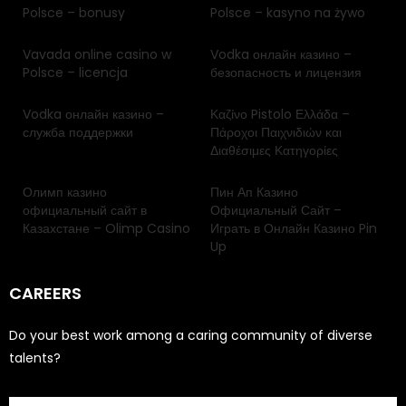
Polsce – bonusy
Polsce – kasyno na żywo
Vavada online casino w
Vodka онлайн казино –
Polsce – licencja
безопасность и лицензия
Vodka онлайн казино –
Καζίνο Pistolo Ελλάδα –
служба поддержки
Πάροχοι Παιχνιδιών και
Διαθέσιμες Κατηγορίες
Олимп казино
Пин Ап Казино
официальный сайт в
Официальный Сайт –
Казахстане – Olimp Casino
Играть в Онлайн Казино Pin
Up
CAREERS
Do your best work among a caring community of diverse
talents?