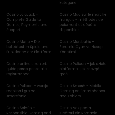
kategorie
Casino LolaJack –
Casino Mad sur le marché
Complete Guide to
français – méthodes de
Games, Payments and
paiement et dépôts
Support
disponibles
Casino Mafia – Die
Casino Marsbahis –
beliebtesten Spiele und
Sorumlu Oyun ve Hesap
Funktionen der Plattform
Yönetimi
Casino online stranieri:
Casino Pelican – jak działa
guida passo passo alla
platforma i jak zacząć
registrazione
grać
Casino Pelican – wersja
Casino Smash – Mobile
mobilna i gra na
Gaming on Smartphones
smartfonie
and Tablets
Casino Spinfin –
Casino Vox pentru
Responsible Gaming and
jucătorii din România –