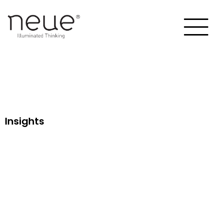
Insights