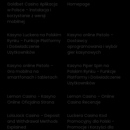
Goldbet Casino Aplikacja
Homepage
w Polsce – Instalacja i
korzystanie z wersji
mobilnej
Kasyno Luckera na Polskim
Kasyno online Pistolo –
Rynku – Funkcje Platformy
Dostawcy
i Doświadczenie
oprogramowania i wybór
Użytkowników
gier kasynowych
Kasyno online Pistolo –
Kasyno Piper Spin na
Gra mobilna na
Polskim Rynku – Funkcje
smartfonach i tabletach
Platformy i Doświadczenie
Użytkowników
Lemon Casino – Kasyno
Lemon Casino – Online
Online Oficjalna Strona
Casino Recenzje
LolaJack Casino – Deposit
Luckera Casino Kod
and Withdrawal Methods
Promocyjny dla Polski –
Explained
Promocje i Korzyści dla