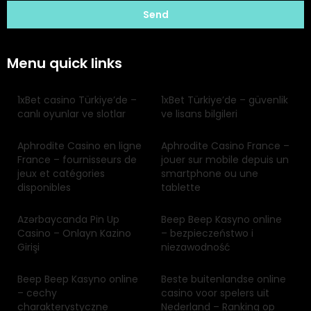
Send
Menu quick links
1xBet casino Türkiye’de –
1xBet Türkiye’de – güvenlik
canlı oyunlar ve slotlar
ve lisans bilgileri
Aphrodite Casino en ligne
Aphrodite Casino France –
France – fournisseurs de
jouer sur mobile depuis un
jeux et catégories
smartphone ou une
disponibles
tablette
Azərbaycanda Pin Up
Beep Beep Kasyno online
Casino – Onlayn Kazino
– bezpieczeństwo i
Girişi
niezawodność
Beep Beep Kasyno online
Beste buitenlandse online
– cechy
casino voor spelers uit
charakterystyczne
Nederland – Ranking op