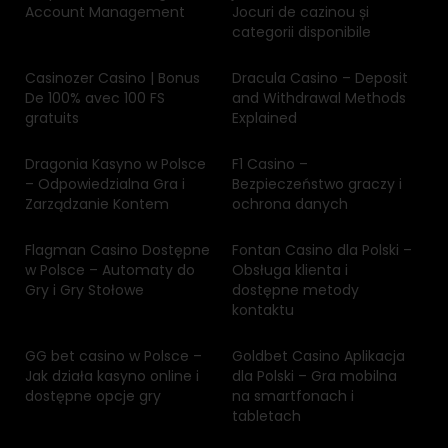
Account Management
Jocuri de cazinou și
categorii disponibile
Casinozer Casino | Bonus
Dracula Casino – Deposit
De 100% avec 100 FS
and Withdrawal Methods
gratuits
Explained
Dragonia Kasyno w Polsce
F1 Casino –
– Odpowiedzialna Gra i
Bezpieczeństwo graczy i
Zarządzanie Kontem
ochrona danych
Flagman Casino Dostępne
Fontan Casino dla Polski –
w Polsce – Automaty do
Obsługa klienta i
Gry i Gry Stołowe
dostępne metody
kontaktu
GG bet casino w Polsce –
Goldbet Casino Aplikacja
Jak działa kasyno online i
dla Polski – Gra mobilna
dostępne opcje gry
na smartfonach i
tabletach