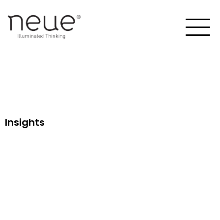
Insights