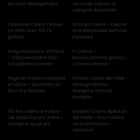
Account Management
Jocuri de cazinou și
categorii disponibile
Casinozer Casino | Bonus
Dracula Casino – Deposit
De 100% avec 100 FS
and Withdrawal Methods
gratuits
Explained
Dragonia Kasyno w Polsce
F1 Casino –
– Odpowiedzialna Gra i
Bezpieczeństwo graczy i
Zarządzanie Kontem
ochrona danych
Flagman Casino Dostępne
Fontan Casino dla Polski –
w Polsce – Automaty do
Obsługa klienta i
Gry i Gry Stołowe
dostępne metody
kontaktu
GG bet casino w Polsce –
Goldbet Casino Aplikacja
Jak działa kasyno online i
dla Polski – Gra mobilna
dostępne opcje gry
na smartfonach i
tabletach