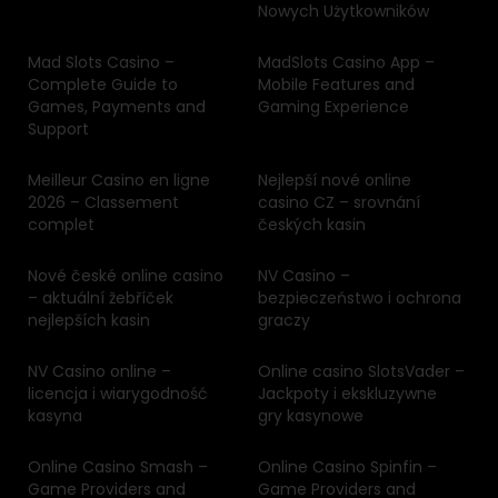
Nowych Użytkowników
Mad Slots Casino –
MadSlots Casino App –
Complete Guide to
Mobile Features and
Games, Payments and
Gaming Experience
Support
Meilleur Casino en ligne
Nejlepší nové online
2026 – Classement
casino CZ – srovnání
complet
českých kasin
Nové české online casino
NV Casino –
– aktuální žebříček
bezpieczeństwo i ochrona
nejlepších kasin
graczy
NV Casino online –
Online casino SlotsVader –
licencja i wiarygodność
Jackpoty i ekskluzywne
kasyna
gry kasynowe
Online Casino Smash –
Online Casino Spinfin –
Game Providers and
Game Providers and