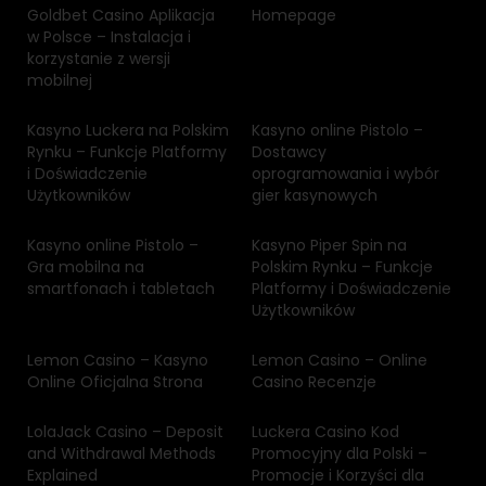
Goldbet Casino Aplikacja
Homepage
w Polsce – Instalacja i
korzystanie z wersji
mobilnej
Kasyno Luckera na Polskim
Kasyno online Pistolo –
Rynku – Funkcje Platformy
Dostawcy
i Doświadczenie
oprogramowania i wybór
Użytkowników
gier kasynowych
Kasyno online Pistolo –
Kasyno Piper Spin na
Gra mobilna na
Polskim Rynku – Funkcje
smartfonach i tabletach
Platformy i Doświadczenie
Użytkowników
Lemon Casino – Kasyno
Lemon Casino – Online
Online Oficjalna Strona
Casino Recenzje
LolaJack Casino – Deposit
Luckera Casino Kod
and Withdrawal Methods
Promocyjny dla Polski –
Explained
Promocje i Korzyści dla