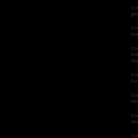
Cas
gie
Cas
Ga
Cas
mé
dis
Cas
Fun
Cas
He
Cas
all
Cas