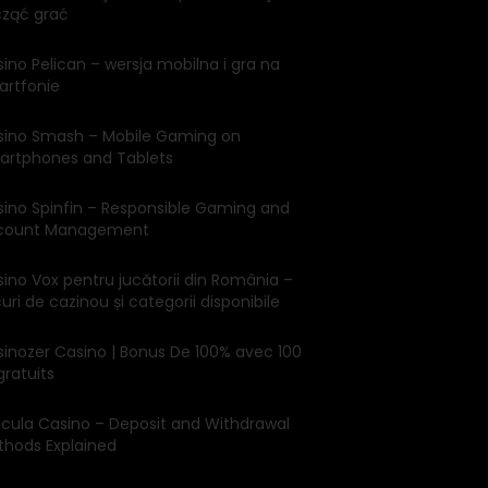
cząć grać
ino Pelican – wersja mobilna i gra na
artfonie
sino Smash – Mobile Gaming on
artphones and Tablets
ino Spinfin – Responsible Gaming and
count Management
ino Vox pentru jucătorii din România –
uri de cazinou și categorii disponibile
inozer Casino | Bonus De 100% avec 100
gratuits
cula Casino – Deposit and Withdrawal
hods Explained