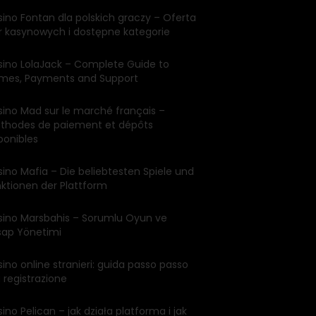
ino Fontan dla polskich graczy – Oferta
r kasynowych i dostępne kategorie
ino LolaJack – Complete Guide to
mes, Payments and Support
ino Mad sur le marché français –
thodes de paiement et dépôts
ponibles
ino Mafia – Die beliebtesten Spiele und
ktionen der Plattform
ino Marsbahis – Sorumlu Oyun ve
sap Yönetimi
ino online stranieri: guida passo passo
a registrazione
ino Pelican – jak działa platforma i jak