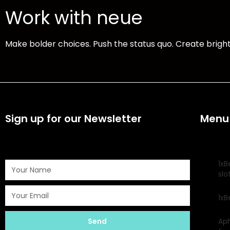
Work with neue
Make bolder choices. Push the status quo. Create bright
Sign up for our Newsletter
Menu 
1xB
slo
1xB
Send
Aph