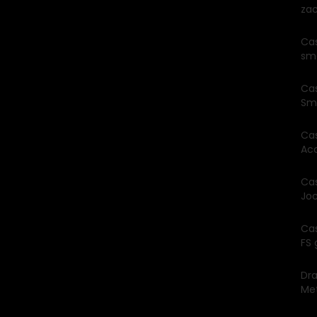
za
Cas
sm
Ca
Sm
Cas
Ac
Cas
Joc
Cas
FS 
Dra
Met