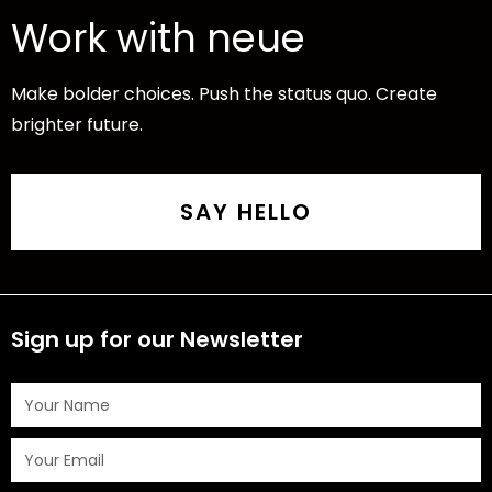
Work with neue
Make bolder choices. Push the status quo. Create
brighter future.
SAY HELLO
Sign up for our Newsletter