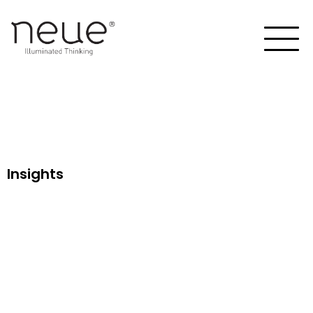
Insights