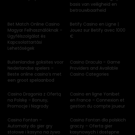
basis van veiligheid en
betrouwbaarheid
Bet Match Online Casino
Betify Casino en Ligne |
Magyar Felhasználóknak –
Jouez sur Betify avec 1000
Ügyfélszolgálat és
€
Kapcsolattartási
Lehetőségek
Buitenlandse goksites voor
Casino Dracula – Game
Nederlandse spelers –
Providers and Available
Beste online casino’s met
Casino Categories
een groot spelaanbod
Casino Dragonia z Ofertą
Casino en ligne Yonibet
na Polskę – Bonusy,
en France – Connexion et
Promocje i Nagrody
gestion du compte joueur
Casino Fontan –
Casino Fontan dla polskich
Automaty do gier gry
graczy – Oferta gier
stołowe i kasyno na żywo
kasynowych i dostępne