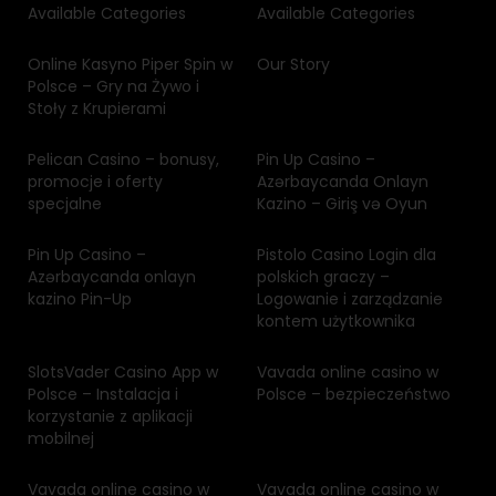
Available Categories
Available Categories
Online Kasyno Piper Spin w
Our Story
Polsce – Gry na Żywo i
Stoły z Krupierami
Pelican Casino – bonusy,
Pin Up Casino –
promocje i oferty
Azərbaycanda Onlayn
specjalne
Kazino – Giriş və Oyun
Pin Up Casino –
Pistolo Casino Login dla
Azərbaycanda onlayn
polskich graczy –
kazino Pin-Up
Logowanie i zarządzanie
kontem użytkownika
SlotsVader Casino App w
Vavada online casino w
Polsce – Instalacja i
Polsce – bezpieczeństwo
korzystanie z aplikacji
mobilnej
Vavada online casino w
Vavada online casino w