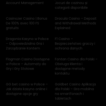
Account Management
Jocuri de cazinou și
categorii disponibile
Casinozer Casino | Bonus
Dracula Casino – Deposit
De 100% avec 100 FS
and Withdrawal Methods
gratuits
Explained
Dragonia Kasyno w Polsce
F1 Casino –
– Odpowiedzialna Gra i
Bezpieczeństwo graczy i
Zarządzanie Kontem
ochrona danych
Flagman Casino Dostępne
Fontan Casino dla Polski –
w Polsce – Automaty do
Obsługa klienta i
Gry i Gry Stołowe
dostępne metody
kontaktu
GG bet casino w Polsce –
Goldbet Casino Aplikacja
Jak działa kasyno online i
dla Polski – Gra mobilna
dostępne opcje gry
na smartfonach i
tabletach