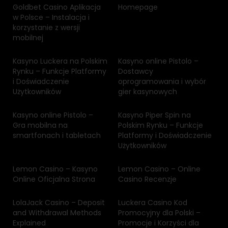
Goldbet Casino Aplikacja
Homepage
w Polsce – Instalacja i
korzystanie z wersji
mobilnej
Kasyno Luckera na Polskim
Kasyno online Pistolo –
Rynku – Funkcje Platformy
Dostawcy
i Doświadczenie
oprogramowania i wybór
Użytkowników
gier kasynowych
Kasyno online Pistolo –
Kasyno Piper Spin na
Gra mobilna na
Polskim Rynku – Funkcje
smartfonach i tabletach
Platformy i Doświadczenie
Użytkowników
Lemon Casino – Kasyno
Lemon Casino – Online
Online Oficjalna Strona
Casino Recenzje
LolaJack Casino – Deposit
Luckera Casino Kod
and Withdrawal Methods
Promocyjny dla Polski –
Explained
Promocje i Korzyści dla