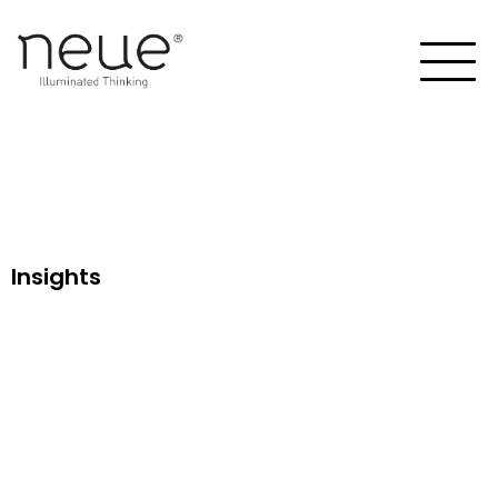
Insights