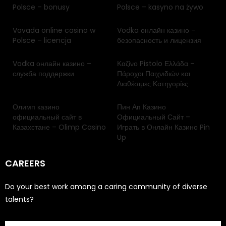
Polsce – bonusy
Polsce – kasyno na żywo
Vavada online casino w
Vodka онлайн казино –
Polsce – licencja
безопасность и лицензия
Vodka онлайн казино –
Καζίνο Pistolo Ελλάδα –
служба поддержки
Πάροχοι Παιχνιδιών και
Διαθέσιμες Κατηγορίες
Олимп казино
Пин Ап Казино
официальный сайт в
Официальный Сайт –
Казахстане – Olimp Casino
Играть в Онлайн Казино Pin
Up
CAREERS
Do your best work among a caring community of diverse
talents?