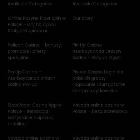
Available Categories
Available Categories
Online Kasyno Piper Spin w
Our Story
Polsce – Gry na Żywo i
Stoły z Krupierami
Pelican Casino – bonusy,
Pin Up Casino –
promocje i oferty
Azərbaycanda Onlayn
specjalne
Kazino – Giriş və Oyun
Pin Up Casino –
Pistolo Casino Login dla
Azərbaycanda onlayn
polskich graczy –
kazino Pin-Up
Logowanie i zarządzanie
kontem użytkownika
SlotsVader Casino App w
Vavada online casino w
Polsce – Instalacja i
Polsce – bezpieczeństwo
korzystanie z aplikacji
mobilnej
Vavada online casino w
Vavada online casino w