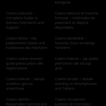
kategorie
Casino LolaJack –
Casino Mad sur le marché
Complete Guide to
français – méthodes de
Games, Payments and
paiement et dépôts
Support
disponibles
Casino Mafia – Die
Casino Marsbahis –
beliebtesten Spiele und
Sorumlu Oyun ve Hesap
Funktionen der Plattform
Yönetimi
Casino online stranieri:
Casino Pelican – jak działa
guida passo passo alla
platforma i jak zacząć
registrazione
grać
Casino Pelican – wersja
Casino Smash – Mobile
mobilna i gra na
Gaming on Smartphones
smartfonie
and Tablets
Casino Spinfin –
Casino Vox pentru
Responsible Gaming and
jucătorii din România –