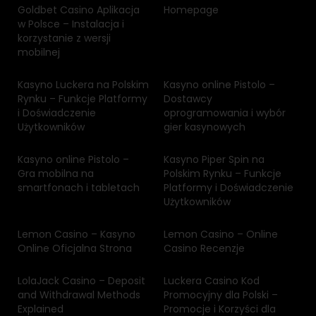
Goldbet Casino Aplikacja
Homepage
w Polsce – Instalacja i
korzystanie z wersji
mobilnej
Kasyno Luckera na Polskim
Kasyno online Pistolo –
Rynku – Funkcje Platformy
Dostawcy
i Doświadczenie
oprogramowania i wybór
Użytkowników
gier kasynowych
Kasyno online Pistolo –
Kasyno Piper Spin na
Gra mobilna na
Polskim Rynku – Funkcje
smartfonach i tabletach
Platformy i Doświadczenie
Użytkowników
Lemon Casino – Kasyno
Lemon Casino – Online
Online Oficjalna Strona
Casino Recenzje
LolaJack Casino – Deposit
Luckera Casino Kod
and Withdrawal Methods
Promocyjny dla Polski –
Explained
Promocje i Korzyści dla