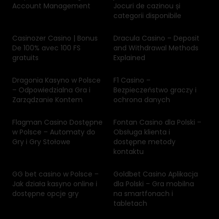
Account Management
Jocuri de cazinou și
categorii disponibile
Casinozer Casino | Bonus
Dracula Casino – Deposit
De 100% avec 100 FS
and Withdrawal Methods
gratuits
Explained
Dragonia Kasyno w Polsce
F1 Casino –
– Odpowiedzialna Gra i
Bezpieczeństwo graczy i
Zarządzanie Kontem
ochrona danych
Flagman Casino Dostępne
Fontan Casino dla Polski –
w Polsce – Automaty do
Obsługa klienta i
Gry i Gry Stołowe
dostępne metody
kontaktu
GG bet casino w Polsce –
Goldbet Casino Aplikacja
Jak działa kasyno online i
dla Polski – Gra mobilna
dostępne opcje gry
na smartfonach i
tabletach