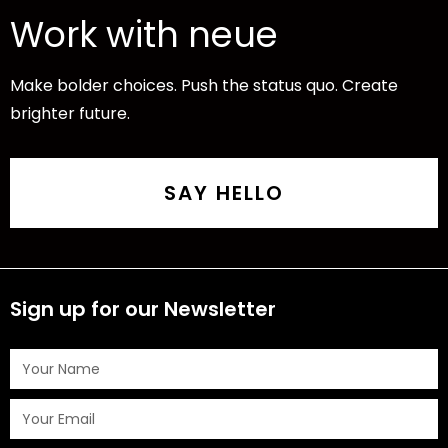
Work with neue
Make bolder choices. Push the status quo. Create
brighter future.
SAY HELLO
Sign up for our Newsletter