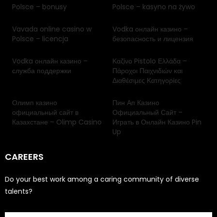
Polsce – bonusy
Polsce – kasyno na żywo
Vavada online casino w
Vodka онлайн казино –
Polsce – licencja
безопасность и лицензия
Vodka онлайн казино –
Καζίνο Pistolo Ελλάδα –
служба поддержки
Πάροχοι Παιχνιδιών και
Διαθέσιμες Κατηγορίες
Олимп казино
Пин Ап Казино
официальный сайт в
Официальный Сайт –
Казахстане – Olimp Casino
Играть в Онлайн Казино Pin
Up
CAREERS
Do your best work among a caring community of diverse
talents?