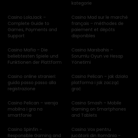
kategorie
Casino LolaJack –
Casino Mad sur le marché
Complete Guide to
français – méthodes de
Games, Payments and
paiement et dépôts
Support
disponibles
Casino Mafia – Die
Casino Marsbahis –
beliebtesten Spiele und
Sorumlu Oyun ve Hesap
Funktionen der Plattform
Yönetimi
Casino online stranieri:
Casino Pelican – jak działa
guida passo passo alla
platforma i jak zacząć
registrazione
grać
Casino Pelican – wersja
Casino Smash – Mobile
mobilna i gra na
Gaming on Smartphones
smartfonie
and Tablets
Casino Spinfin –
Casino Vox pentru
Responsible Gaming and
jucătorii din România –