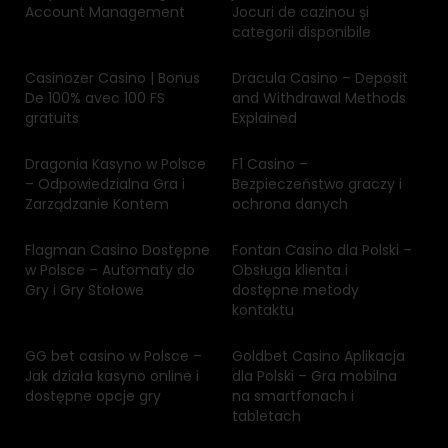
Account Management
Jocuri de cazinou și
categorii disponibile
Casinozer Casino | Bonus
Dracula Casino – Deposit
De 100% avec 100 FS
and Withdrawal Methods
gratuits
Explained
Dragonia Kasyno w Polsce
F1 Casino –
– Odpowiedzialna Gra i
Bezpieczeństwo graczy i
Zarządzanie Kontem
ochrona danych
Flagman Casino Dostępne
Fontan Casino dla Polski –
w Polsce – Automaty do
Obsługa klienta i
Gry i Gry Stołowe
dostępne metody
kontaktu
GG bet casino w Polsce –
Goldbet Casino Aplikacja
Jak działa kasyno online i
dla Polski – Gra mobilna
dostępne opcje gry
na smartfonach i
tabletach