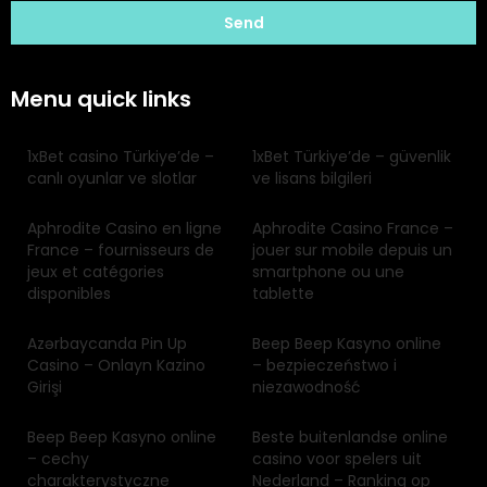
Send
Menu quick links
1xBet casino Türkiye’de –
1xBet Türkiye’de – güvenlik
canlı oyunlar ve slotlar
ve lisans bilgileri
Aphrodite Casino en ligne
Aphrodite Casino France –
France – fournisseurs de
jouer sur mobile depuis un
jeux et catégories
smartphone ou une
disponibles
tablette
Azərbaycanda Pin Up
Beep Beep Kasyno online
Casino – Onlayn Kazino
– bezpieczeństwo i
Girişi
niezawodność
Beep Beep Kasyno online
Beste buitenlandse online
– cechy
casino voor spelers uit
charakterystyczne
Nederland – Ranking op