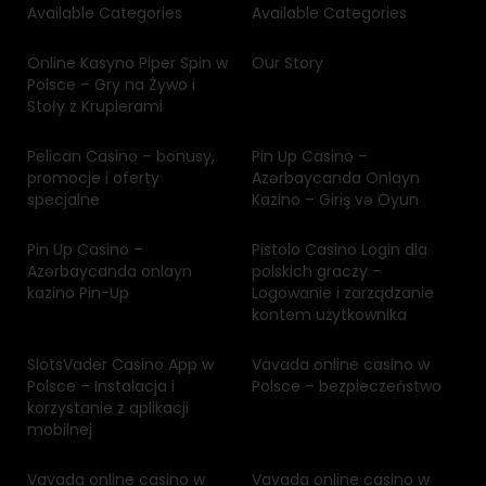
Available Categories
Available Categories
Online Kasyno Piper Spin w
Our Story
Polsce – Gry na Żywo i
Stoły z Krupierami
Pelican Casino – bonusy,
Pin Up Casino –
promocje i oferty
Azərbaycanda Onlayn
specjalne
Kazino – Giriş və Oyun
Pin Up Casino –
Pistolo Casino Login dla
Azərbaycanda onlayn
polskich graczy –
kazino Pin-Up
Logowanie i zarządzanie
kontem użytkownika
SlotsVader Casino App w
Vavada online casino w
Polsce – Instalacja i
Polsce – bezpieczeństwo
korzystanie z aplikacji
mobilnej
Vavada online casino w
Vavada online casino w