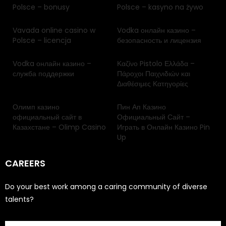
Polsce – bonusy
Polsce – kasyno na żywo
Vavada online casino w
Vodka онлайн казино –
Polsce – licencja
безопасность и лицензия
Vodka онлайн казино –
Καζίνο Pistolo Ελλάδα –
служба поддержки
Πάροχοι Παιχνιδιών και
Διαθέσιμες Κατηγορίες
Олимп казино
Пин Ап Казино
официальный сайт в
Официальный Сайт –
Казахстане – Olimp Casino
Играть в Онлайн Казино Pin
Up
CAREERS
Do your best work among a caring community of diverse
talents?