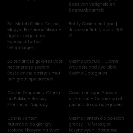
basis van veiligheid en
betrouwbaarheid
Bet Match Online Casino
Betify Casino en Ligne |
Magyar Felhasználóknak –
Jouez sur Betify avec 1000
Ügyfélszolgálat és
€
Kapcsolattartási
Lehetőségek
Buitenlandse goksites voor
Casino Dracula – Game
Nederlandse spelers –
Providers and Available
Beste online casino’s met
Casino Categories
een groot spelaanbod
Casino Dragonia z Ofertą
Casino en ligne Yonibet
na Polskę – Bonusy,
en France – Connexion et
Promocje i Nagrody
gestion du compte joueur
Casino Fontan –
Casino Fontan dla polskich
Automaty do gier gry
graczy – Oferta gier
stołowe i kasyno na żywo
kasynowych i dostępne