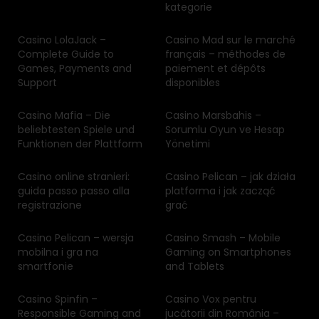
kategorie
Casino LolaJack –
Casino Mad sur le marché
Complete Guide to
français – méthodes de
Games, Payments and
paiement et dépôts
Support
disponibles
Casino Mafia – Die
Casino Marsbahis –
beliebtesten Spiele und
Sorumlu Oyun ve Hesap
Funktionen der Plattform
Yönetimi
Casino online stranieri:
Casino Pelican – jak działa
guida passo passo alla
platforma i jak zacząć
registrazione
grać
Casino Pelican – wersja
Casino Smash – Mobile
mobilna i gra na
Gaming on Smartphones
smartfonie
and Tablets
Casino Spinfin –
Casino Vox pentru
Responsible Gaming and
jucătorii din România –