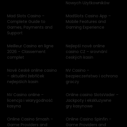
Nowych Użytkowników
Mad Slots Casino –
MadSlots Casino App –
Complete Guide to
Mobile Features and
Games, Payments and
Gaming Experience
Support
Meilleur Casino en ligne
Nejlepší nové online
2026 – Classement
casino CZ – srovnání
complet
českých kasin
Nové české online casino
NV Casino –
– aktuální žebříček
bezpieczeństwo i ochrona
nejlepších kasin
graczy
NV Casino online –
Online casino SlotsVader –
licencja i wiarygodność
Jackpoty i ekskluzywne
kasyna
gry kasynowe
Online Casino Smash –
Online Casino Spinfin –
Game Providers and
Game Providers and