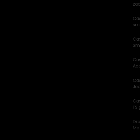
za
Cas
sm
Ca
Sm
Cas
Ac
Cas
Joc
Cas
FS 
Dra
Met