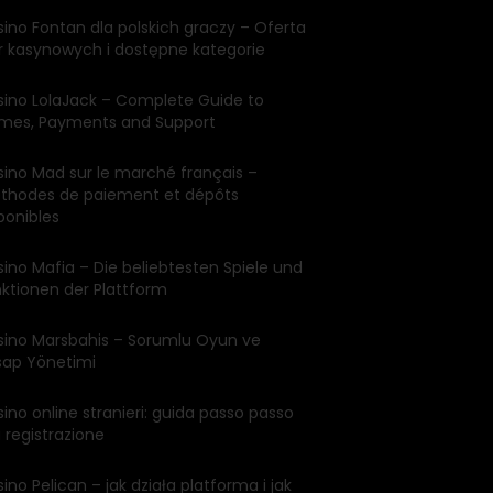
ino Fontan dla polskich graczy – Oferta
r kasynowych i dostępne kategorie
ino LolaJack – Complete Guide to
mes, Payments and Support
ino Mad sur le marché français –
thodes de paiement et dépôts
ponibles
ino Mafia – Die beliebtesten Spiele und
ktionen der Plattform
ino Marsbahis – Sorumlu Oyun ve
sap Yönetimi
ino online stranieri: guida passo passo
a registrazione
ino Pelican – jak działa platforma i jak