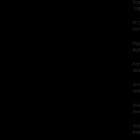
Dra
Odp
F1 
oc
Fl
Aut
Fon
do
GG 
onl
Gol
mob
Gol
Ins