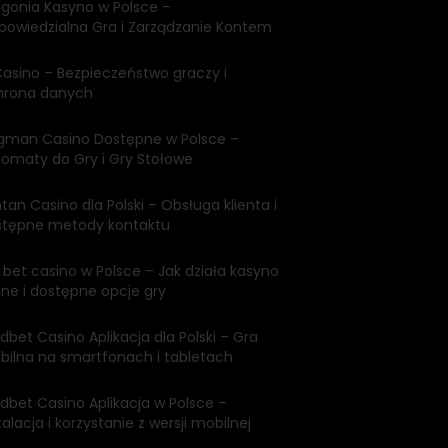
gonia Kasyno w Polsce –
owiedzialna Gra i Zarządzanie Kontem
Casino – Bezpieczeństwo graczy i
hrona danych
agman Casino Dostępne w Polsce –
omaty do Gry i Gry Stołowe
tan Casino dla Polski – Obsługa klienta i
stępne metody kontaktu
bet casino w Polsce – Jak działa kasyno
ine i dostępne opcje gry
dbet Casino Aplikacja dla Polski – Gra
ilna na smartfonach i tabletach
dbet Casino Aplikacja w Polsce –
talacja i korzystanie z wersji mobilnej