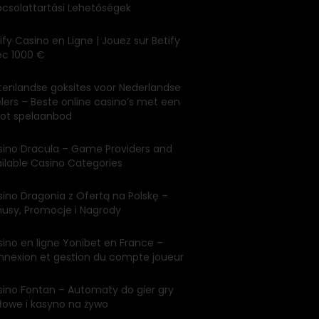
csolattartási Lehetőségek
ify Casino en Ligne | Jouez sur Betify
ec 1000 €
tenlandse goksites voor Nederlandse
lers – Beste online casino’s met een
oot spelaanbod
ino Dracula – Game Providers and
ilable Casino Categories
ino Dragonia z Ofertą na Polskę –
usy, Promocje i Nagrody
ino en ligne Yonibet en France –
nexion et gestion du compte joueur
ino Fontan – Automaty do gier gry
łowe i kasyno na żywo