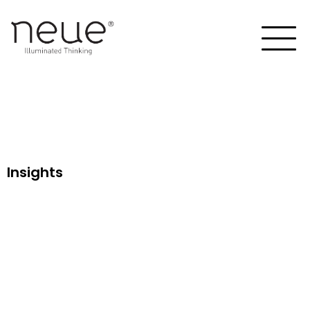
Insights