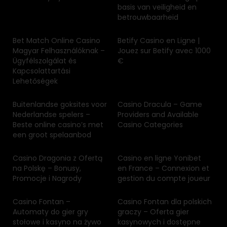
basis van veiligheid en
betrouwbaarheid
Bet Match Online Casino
Betify Casino en Ligne |
Magyar Felhasználóknak –
Jouez sur Betify avec 1000
Ügyfélszolgálat és
€
Kapcsolattartási
Lehetőségek
Buitenlandse goksites voor
Casino Dracula – Game
Nederlandse spelers –
Providers and Available
Beste online casino’s met
Casino Categories
een groot spelaanbod
Casino Dragonia z Ofertą
Casino en ligne Yonibet
na Polskę – Bonusy,
en France – Connexion et
Promocje i Nagrody
gestion du compte joueur
Casino Fontan –
Casino Fontan dla polskich
Automaty do gier gry
graczy – Oferta gier
stołowe i kasyno na żywo
kasynowych i dostępne