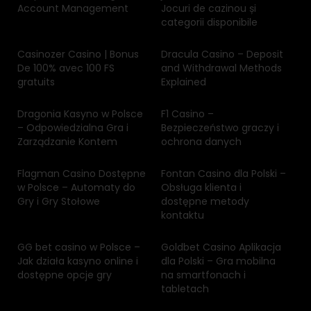
Account Management
Jocuri de cazinou și
categorii disponibile
Casinozer Casino | Bonus
Dracula Casino – Deposit
De 100% avec 100 FS
and Withdrawal Methods
gratuits
Explained
Dragonia Kasyno w Polsce
F1 Casino –
– Odpowiedzialna Gra i
Bezpieczeństwo graczy i
Zarządzanie Kontem
ochrona danych
Flagman Casino Dostępne
Fontan Casino dla Polski –
w Polsce – Automaty do
Obsługa klienta i
Gry i Gry Stołowe
dostępne metody
kontaktu
GG bet casino w Polsce –
Goldbet Casino Aplikacja
Jak działa kasyno online i
dla Polski – Gra mobilna
dostępne opcje gry
na smartfonach i
tabletach