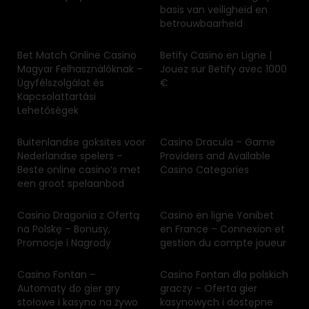
basis van veiligheid en
betrouwbaarheid
Bet Match Online Casino
Betify Casino en Ligne |
Magyar Felhasználóknak –
Jouez sur Betify avec 1000
Ügyfélszolgálat és
€
Kapcsolattartási
Lehetőségek
Buitenlandse goksites voor
Casino Dracula – Game
Nederlandse spelers –
Providers and Available
Beste online casino’s met
Casino Categories
een groot spelaanbod
Casino Dragonia z Ofertą
Casino en ligne Yonibet
na Polskę – Bonusy,
en France – Connexion et
Promocje i Nagrody
gestion du compte joueur
Casino Fontan –
Casino Fontan dla polskich
Automaty do gier gry
graczy – Oferta gier
stołowe i kasyno na żywo
kasynowych i dostępne