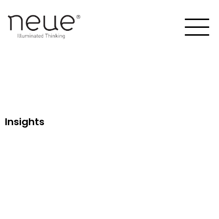
Insights