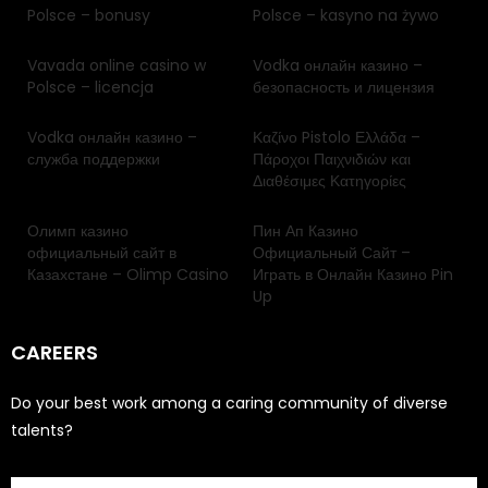
Polsce – bonusy
Polsce – kasyno na żywo
Vavada online casino w
Vodka онлайн казино –
Polsce – licencja
безопасность и лицензия
Vodka онлайн казино –
Καζίνο Pistolo Ελλάδα –
служба поддержки
Πάροχοι Παιχνιδιών και
Διαθέσιμες Κατηγορίες
Олимп казино
Пин Ап Казино
официальный сайт в
Официальный Сайт –
Казахстане – Olimp Casino
Играть в Онлайн Казино Pin
Up
CAREERS
Do your best work among a caring community of diverse
talents?