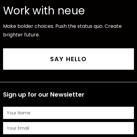
Work with neue
Make bolder choices. Push the status quo. Create
brighter future.
SAY HELLO
Sign up for our Newsletter