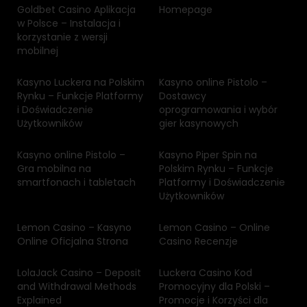
Goldbet Casino Aplikacja
Homepage
w Polsce – Instalacja i
korzystanie z wersji
mobilnej
Kasyno Luckera na Polskim
Kasyno online Pistolo –
Rynku – Funkcje Platformy
Dostawcy
i Doświadczenie
oprogramowania i wybór
Użytkowników
gier kasynowych
Kasyno online Pistolo –
Kasyno Piper Spin na
Gra mobilna na
Polskim Rynku – Funkcje
smartfonach i tabletach
Platformy i Doświadczenie
Użytkowników
Lemon Casino – Kasyno
Lemon Casino – Online
Online Oficjalna Strona
Casino Recenzje
LolaJack Casino – Deposit
Luckera Casino Kod
and Withdrawal Methods
Promocyjny dla Polski –
Explained
Promocje i Korzyści dla