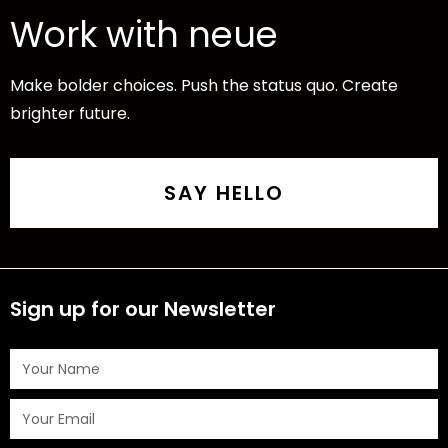
Work with neue
Make bolder choices. Push the status quo. Create
brighter future.
SAY HELLO
Sign up for our Newsletter