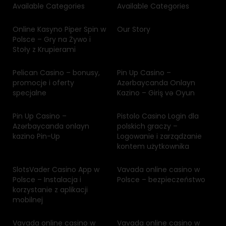
Available Categories
Available Categories
Online Kasyno Piper Spin w
Our Story
Polsce – Gry na Żywo i
Stoły z Krupierami
Pelican Casino – bonusy,
Pin Up Casino –
promocje i oferty
Azərbaycanda Onlayn
specjalne
Kazino – Giriş və Oyun
Pin Up Casino –
Pistolo Casino Login dla
Azərbaycanda onlayn
polskich graczy –
kazino Pin-Up
Logowanie i zarządzanie
kontem użytkownika
SlotsVader Casino App w
Vavada online casino w
Polsce – Instalacja i
Polsce – bezpieczeństwo
korzystanie z aplikacji
mobilnej
Vavada online casino w
Vavada online casino w