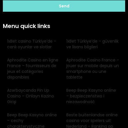
Send
Menu quick links
1xBet casino Türkiye’de –
1xBet Türkiye’de – güvenlik
canlı oyunlar ve slotlar
ve lisans bilgileri
Aphrodite Casino en ligne
Aphrodite Casino France –
France – fournisseurs de
jouer sur mobile depuis un
jeux et catégories
smartphone ou une
disponibles
tablette
Azərbaycanda Pin Up
Beep Beep Kasyno online
Casino – Onlayn Kazino
– bezpieczeństwo i
Girişi
niezawodność
Beep Beep Kasyno online
Beste buitenlandse online
– cechy
casino voor spelers uit
charakterystyczne
Nederland – Ranking op