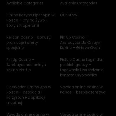
Available Categories
Available Categories
Online Kasyno Piper Spin w
Our Story
Polsce – Gry na Żywo i
Stoły z Krupierami
Pelican Casino – bonusy,
Pin Up Casino –
promocje i oferty
Azərbaycanda Onlayn
specjalne
Kazino – Giriş və Oyun
Pin Up Casino –
Pistolo Casino Login dla
Azərbaycanda onlayn
polskich graczy –
kazino Pin-Up
Logowanie i zarządzanie
kontem użytkownika
SlotsVader Casino App w
Vavada online casino w
Polsce – Instalacja i
Polsce – bezpieczeństwo
korzystanie z aplikacji
mobilnej
Vavada online casino w
Vavada online casino w