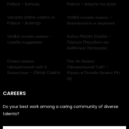
Polsce – bonusy
Polsce – kasyno na żywo
Vavada online casino w
Vodka онлайн казино –
Polsce – licencja
безопасность и лицензия
Vodka онлайн казино –
Καζίνο Pistolo Ελλάδα –
служба поддержки
Πάροχοι Παιχνιδιών και
Διαθέσιμες Κατηγορίες
Олимп казино
Пин Ап Казино
официальный сайт в
Официальный Сайт –
Казахстане – Olimp Casino
Играть в Онлайн Казино Pin
Up
CAREERS
Do your best work among a caring community of diverse
talents?