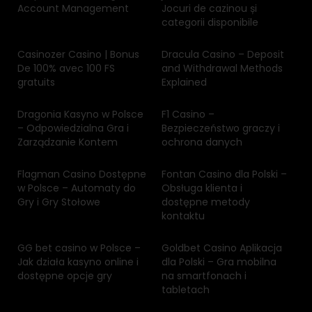
Account Management
Jocuri de cazinou și
categorii disponibile
Casinozer Casino | Bonus
Dracula Casino – Deposit
De 100% avec 100 FS
and Withdrawal Methods
gratuits
Explained
Dragonia Kasyno w Polsce
F1 Casino –
– Odpowiedzialna Gra i
Bezpieczeństwo graczy i
Zarządzanie Kontem
ochrona danych
Flagman Casino Dostępne
Fontan Casino dla Polski –
w Polsce – Automaty do
Obsługa klienta i
Gry i Gry Stołowe
dostępne metody
kontaktu
GG bet casino w Polsce –
Goldbet Casino Aplikacja
Jak działa kasyno online i
dla Polski – Gra mobilna
dostępne opcje gry
na smartfonach i
tabletach