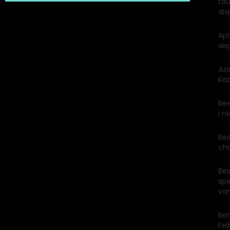
fou
dis
Aph
dep
Azə
Kaz
Bee
i n
Bee
ch
Bes
spe
van
Bet
Fel