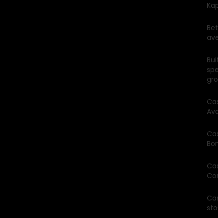
Kap
Bet
av
Bui
spe
gr
Cas
Ava
Cas
Bon
Cas
Con
Cas
sto