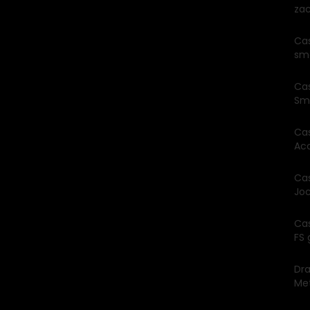
za
Cas
sm
Ca
Sm
Cas
Ac
Cas
Joc
Cas
FS 
Dra
Met