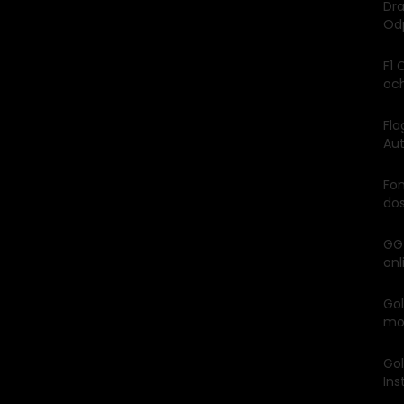
Dra
Odp
F1 
oc
Fl
Aut
Fon
do
GG 
onl
Gol
mob
Gol
Ins