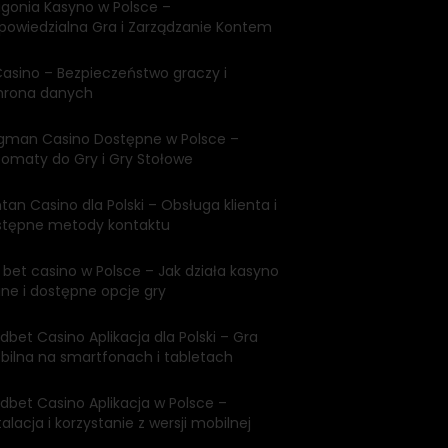
gonia Kasyno w Polsce –
owiedzialna Gra i Zarządzanie Kontem
Casino – Bezpieczeństwo graczy i
hrona danych
agman Casino Dostępne w Polsce –
omaty do Gry i Gry Stołowe
tan Casino dla Polski – Obsługa klienta i
stępne metody kontaktu
bet casino w Polsce – Jak działa kasyno
ine i dostępne opcje gry
dbet Casino Aplikacja dla Polski – Gra
ilna na smartfonach i tabletach
dbet Casino Aplikacja w Polsce –
talacja i korzystanie z wersji mobilnej