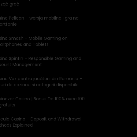
cząć grać
ino Pelican – wersja mobilna i gra na
artfonie
sino Smash – Mobile Gaming on
artphones and Tablets
ino Spinfin – Responsible Gaming and
count Management
ino Vox pentru jucătorii din România –
uri de cazinou și categorii disponibile
inozer Casino | Bonus De 100% avec 100
gratuits
cula Casino – Deposit and Withdrawal
hods Explained