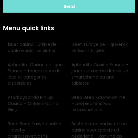
Send
Menu quick links
1xBet casino Türkiye’de –
1xBet Türkiye’de – güvenlik
canlı oyunlar ve slotlar
ve lisans bilgileri
Aphrodite Casino en ligne
Aphrodite Casino France –
France – fournisseurs de
jouer sur mobile depuis un
jeux et catégories
smartphone ou une
disponibles
tablette
Azərbaycanda Pin Up
Beep Beep Kasyno online
Casino – Onlayn Kazino
– bezpieczeństwo i
Girişi
niezawodność
Beep Beep Kasyno online
Beste buitenlandse online
– cechy
casino voor spelers uit
charakterystyczne
Nederland – Ranking op