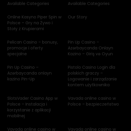
Available Categories
Available Categories
Online Kasyno Piper Spin w
Our Story
Polsce – Gry na Żywo i
Stoły z Krupierami
Pelican Casino – bonusy,
Pin Up Casino –
promocje i oferty
Azərbaycanda Onlayn
specjalne
Kazino – Giriş və Oyun
Pin Up Casino –
Pistolo Casino Login dla
Azərbaycanda onlayn
polskich graczy –
kazino Pin-Up
Logowanie i zarządzanie
kontem użytkownika
SlotsVader Casino App w
Vavada online casino w
Polsce – Instalacja i
Polsce – bezpieczeństwo
korzystanie z aplikacji
mobilnej
Vavada online casino w
Vavada online casino w