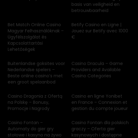
basis van veiligheid en
betrouwbaarheid
Bet Match Online Casino
Betify Casino en Ligne |
Magyar Felhasználóknak –
Jouez sur Betify avec 1000
Ügyfélszolgálat és
€
Kapcsolattartási
Lehetőségek
Buitenlandse goksites voor
Casino Dracula – Game
Nederlandse spelers –
Providers and Available
Beste online casino’s met
Casino Categories
een groot spelaanbod
Casino Dragonia z Ofertą
Casino en ligne Yonibet
na Polskę – Bonusy,
en France – Connexion et
Promocje i Nagrody
gestion du compte joueur
Casino Fontan –
Casino Fontan dla polskich
Automaty do gier gry
graczy – Oferta gier
stołowe i kasyno na żywo
kasynowych i dostępne