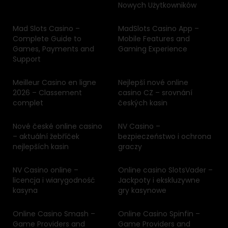
Nowych Użytkowników
Mad Slots Casino –
MadSlots Casino App –
Complete Guide to
Mobile Features and
Games, Payments and
Gaming Experience
Support
Meilleur Casino en ligne
Nejlepší nové online
2026 – Classement
casino CZ – srovnání
complet
českých kasin
Nové české online casino
NV Casino –
– aktuální žebříček
bezpieczeństwo i ochrona
nejlepších kasin
graczy
NV Casino online –
Online casino SlotsVader –
licencja i wiarygodność
Jackpoty i ekskluzywne
kasyna
gry kasynowe
Online Casino Smash –
Online Casino Spinfin –
Game Providers and
Game Providers and