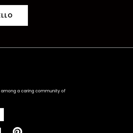
ELLO
k among a caring community of