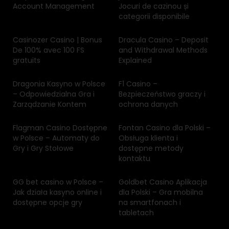
Account Management
Jocuri de cazinou și
categorii disponibile
Casinozer Casino | Bonus
Dracula Casino – Deposit
De 100% avec 100 FS
and Withdrawal Methods
gratuits
Explained
Dragonia Kasyno w Polsce
F1 Casino –
– Odpowiedzialna Gra i
Bezpieczeństwo graczy i
Zarządzanie Kontem
ochrona danych
Flagman Casino Dostępne
Fontan Casino dla Polski –
w Polsce – Automaty do
Obsługa klienta i
Gry i Gry Stołowe
dostępne metody
kontaktu
GG bet casino w Polsce –
Goldbet Casino Aplikacja
Jak działa kasyno online i
dla Polski – Gra mobilna
dostępne opcje gry
na smartfonach i
tabletach