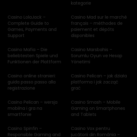
kategorie
Casino LolaJack –
Casino Mad sur le marché
Complete Guide to
français – méthodes de
Games, Payments and
paiement et dépôts
Support
disponibles
Casino Mafia – Die
Casino Marsbahis –
beliebtesten Spiele und
Sorumlu Oyun ve Hesap
Funktionen der Plattform
Yönetimi
Casino online stranieri:
Casino Pelican – jak działa
guida passo passo alla
platforma i jak zacząć
registrazione
grać
Casino Pelican – wersja
Casino Smash – Mobile
mobilna i gra na
Gaming on Smartphones
smartfonie
and Tablets
Casino Spinfin –
Casino Vox pentru
Responsible Gaming and
jucătorii din România –