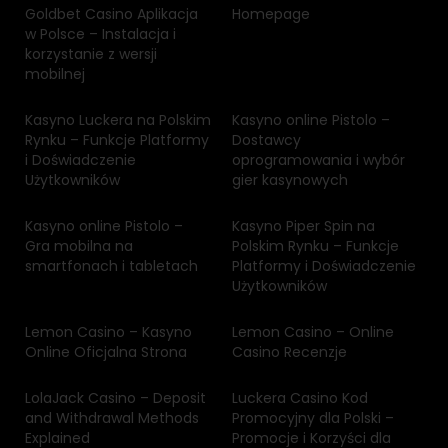
Goldbet Casino Aplikacja
Homepage
w Polsce – Instalacja i
korzystanie z wersji
mobilnej
Kasyno Luckera na Polskim
Kasyno online Pistolo –
Rynku – Funkcje Platformy
Dostawcy
i Doświadczenie
oprogramowania i wybór
Użytkowników
gier kasynowych
Kasyno online Pistolo –
Kasyno Piper Spin na
Gra mobilna na
Polskim Rynku – Funkcje
smartfonach i tabletach
Platformy i Doświadczenie
Użytkowników
Lemon Casino – Kasyno
Lemon Casino – Online
Online Oficjalna Strona
Casino Recenzje
LolaJack Casino – Deposit
Luckera Casino Kod
and Withdrawal Methods
Promocyjny dla Polski –
Explained
Promocje i Korzyści dla