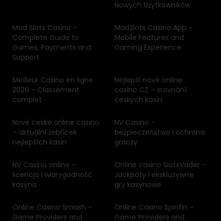
Nowych Użytkowników
Mad Slots Casino –
MadSlots Casino App –
Complete Guide to
Mobile Features and
Games, Payments and
Gaming Experience
Support
Meilleur Casino en ligne
Nejlepší nové online
2026 – Classement
casino CZ – srovnání
complet
českých kasin
Nové české online casino
NV Casino –
– aktuální žebříček
bezpieczeństwo i ochrona
nejlepších kasin
graczy
NV Casino online –
Online casino SlotsVader –
licencja i wiarygodność
Jackpoty i ekskluzywne
kasyna
gry kasynowe
Online Casino Smash –
Online Casino Spinfin –
Game Providers and
Game Providers and