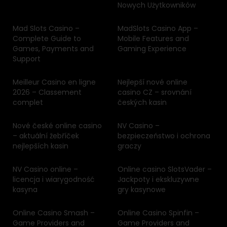
Nowych Użytkowników
Mad Slots Casino –
MadSlots Casino App –
Complete Guide to
Mobile Features and
Games, Payments and
Gaming Experience
Support
Meilleur Casino en ligne
Nejlepší nové online
2026 – Classement
casino CZ – srovnání
complet
českých kasin
Nové české online casino
NV Casino –
– aktuální žebříček
bezpieczeństwo i ochrona
nejlepších kasin
graczy
NV Casino online –
Online casino SlotsVader –
licencja i wiarygodność
Jackpoty i ekskluzywne
kasyna
gry kasynowe
Online Casino Smash –
Online Casino Spinfin –
Game Providers and
Game Providers and