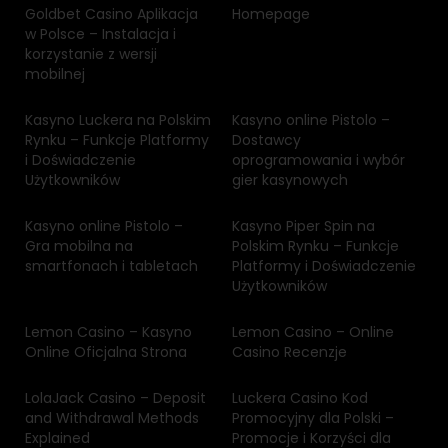
Goldbet Casino Aplikacja
Homepage
w Polsce – Instalacja i
korzystanie z wersji
mobilnej
Kasyno Luckera na Polskim
Kasyno online Pistolo –
Rynku – Funkcje Platformy
Dostawcy
i Doświadczenie
oprogramowania i wybór
Użytkowników
gier kasynowych
Kasyno online Pistolo –
Kasyno Piper Spin na
Gra mobilna na
Polskim Rynku – Funkcje
smartfonach i tabletach
Platformy i Doświadczenie
Użytkowników
Lemon Casino – Kasyno
Lemon Casino – Online
Online Oficjalna Strona
Casino Recenzje
LolaJack Casino – Deposit
Luckera Casino Kod
and Withdrawal Methods
Promocyjny dla Polski –
Explained
Promocje i Korzyści dla