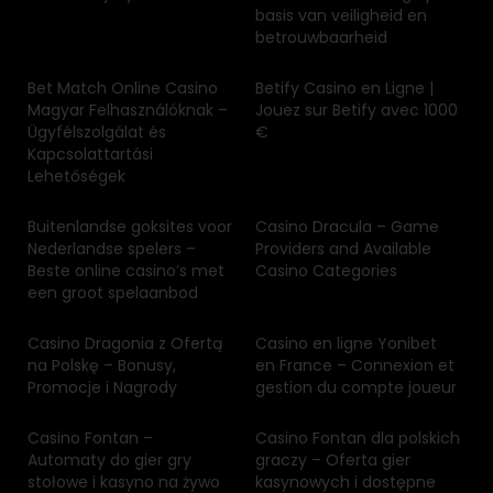
basis van veiligheid en
betrouwbaarheid
Bet Match Online Casino
Betify Casino en Ligne |
Magyar Felhasználóknak –
Jouez sur Betify avec 1000
Ügyfélszolgálat és
€
Kapcsolattartási
Lehetőségek
Buitenlandse goksites voor
Casino Dracula – Game
Nederlandse spelers –
Providers and Available
Beste online casino’s met
Casino Categories
een groot spelaanbod
Casino Dragonia z Ofertą
Casino en ligne Yonibet
na Polskę – Bonusy,
en France – Connexion et
Promocje i Nagrody
gestion du compte joueur
Casino Fontan –
Casino Fontan dla polskich
Automaty do gier gry
graczy – Oferta gier
stołowe i kasyno na żywo
kasynowych i dostępne