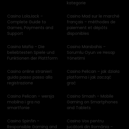
kategorie
Casino LolaJack –
Casino Mad sur le marché
Complete Guide to
français – méthodes de
Games, Payments and
paiement et dépôts
Support
disponibles
Casino Mafia – Die
Casino Marsbahis –
beliebtesten Spiele und
Sorumlu Oyun ve Hesap
Funktionen der Plattform
Yönetimi
Casino online stranieri:
Casino Pelican – jak działa
guida passo passo alla
platforma i jak zacząć
registrazione
grać
Casino Pelican – wersja
Casino Smash – Mobile
mobilna i gra na
Gaming on Smartphones
smartfonie
and Tablets
Casino Spinfin –
Casino Vox pentru
Responsible Gaming and
jucătorii din România –