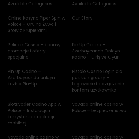
Available Categories
Available Categories
Online Kasyno Piper Spin w
Our Story
Polsce – Gry na Żywo i
Stoły z Krupierami
Pelican Casino – bonusy,
Pin Up Casino –
promocje i oferty
Azərbaycanda Onlayn
specjalne
Kazino – Giriş və Oyun
Pin Up Casino –
Pistolo Casino Login dla
Azərbaycanda onlayn
polskich graczy –
kazino Pin-Up
Logowanie i zarządzanie
kontem użytkownika
SlotsVader Casino App w
Vavada online casino w
Polsce – Instalacja i
Polsce – bezpieczeństwo
korzystanie z aplikacji
mobilnej
Vavada online casino w
Vavada online casino w