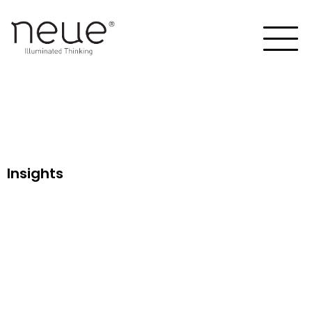
Insights