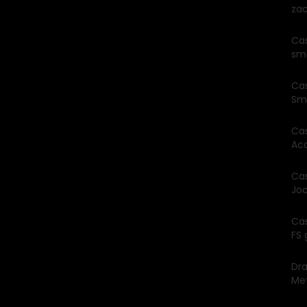
za
Cas
sm
Ca
Sm
Cas
Ac
Cas
Joc
Cas
FS 
Dra
Met