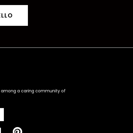
ELLO
k among a caring community of