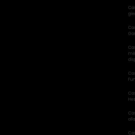
Cas
gie
Cas
Ga
Cas
mé
dis
Cas
Fun
Cas
He
Cas
all
Cas