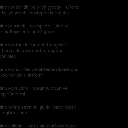
ino Fontan dla polskich graczy – Oferta
r kasynowych i dostępne kategorie
ino LolaJack – Complete Guide to
mes, Payments and Support
ino Mad sur le marché français –
thodes de paiement et dépôts
ponibles
ino Mafia – Die beliebtesten Spiele und
ktionen der Plattform
ino Marsbahis – Sorumlu Oyun ve
sap Yönetimi
ino online stranieri: guida passo passo
a registrazione
ino Pelican – jak działa platforma i jak