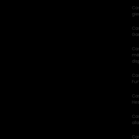
Cas
gie
Cas
Ga
Cas
mé
dis
Cas
Fun
Cas
He
Cas
all
Cas