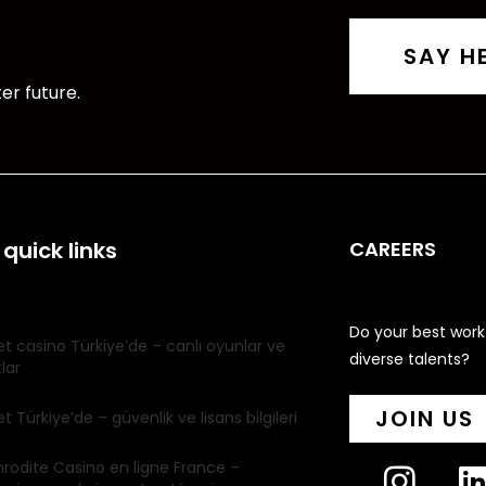
SAY H
er future.
quick links
CAREERS
Do your best wor
et casino Türkiye’de – canlı oyunlar ve
diverse talents?
tlar
JOIN US
et Türkiye’de – güvenlik ve lisans bilgileri
rodite Casino en ligne France –