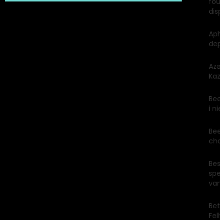
fou
dis
Aph
dep
Azə
Kaz
Bee
i n
Bee
ch
Bes
spe
van
Bet
Fel