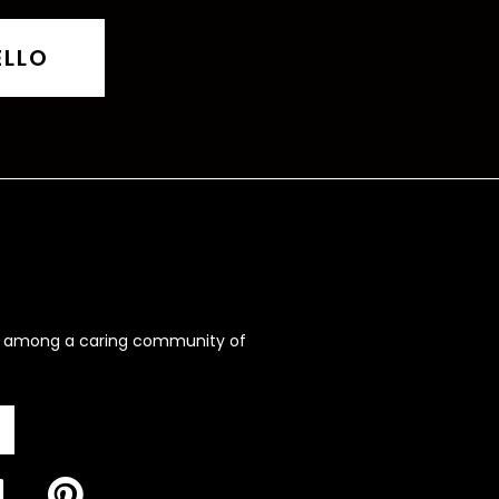
ELLO
k among a caring community of