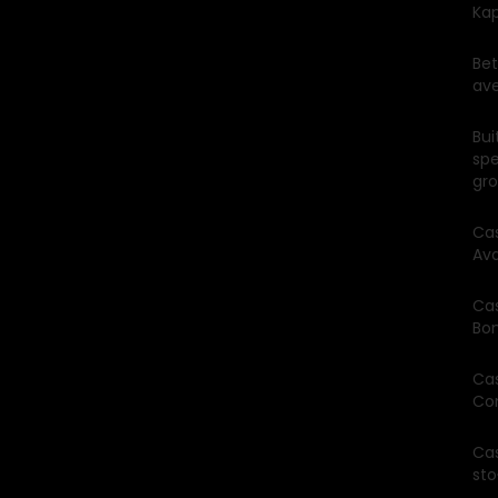
Kap
Bet
av
Bui
spe
gr
Cas
Ava
Cas
Bon
Cas
Con
Cas
sto