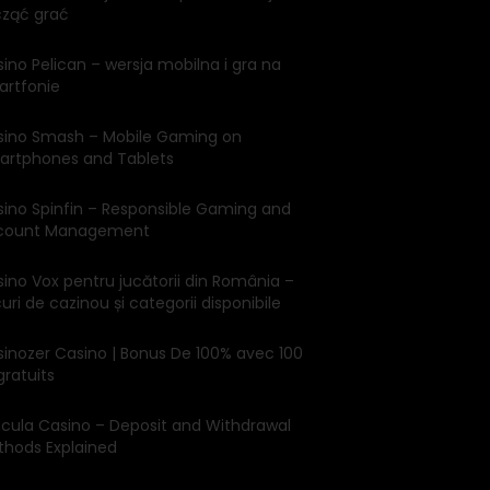
cząć grać
ino Pelican – wersja mobilna i gra na
artfonie
sino Smash – Mobile Gaming on
artphones and Tablets
ino Spinfin – Responsible Gaming and
count Management
ino Vox pentru jucătorii din România –
uri de cazinou și categorii disponibile
inozer Casino | Bonus De 100% avec 100
gratuits
cula Casino – Deposit and Withdrawal
hods Explained