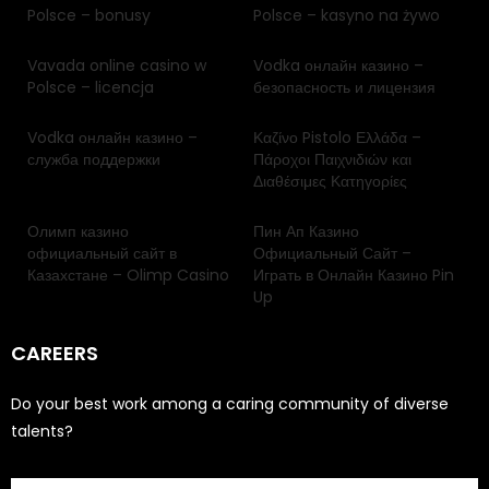
Polsce – bonusy
Polsce – kasyno na żywo
Vavada online casino w
Vodka онлайн казино –
Polsce – licencja
безопасность и лицензия
Vodka онлайн казино –
Καζίνο Pistolo Ελλάδα –
служба поддержки
Πάροχοι Παιχνιδιών και
Διαθέσιμες Κατηγορίες
Олимп казино
Пин Ап Казино
официальный сайт в
Официальный Сайт –
Казахстане – Olimp Casino
Играть в Онлайн Казино Pin
Up
CAREERS
Do your best work among a caring community of diverse
talents?