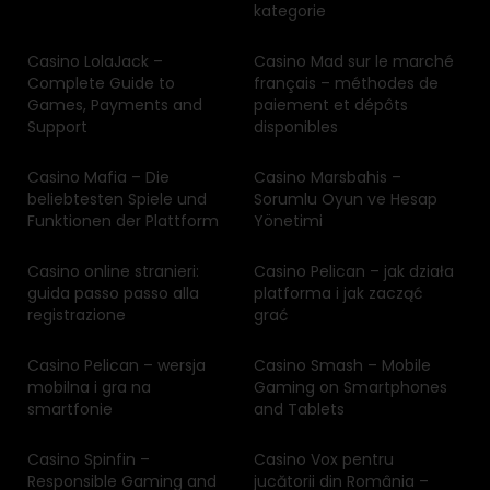
kategorie
Casino LolaJack –
Casino Mad sur le marché
Complete Guide to
français – méthodes de
Games, Payments and
paiement et dépôts
Support
disponibles
Casino Mafia – Die
Casino Marsbahis –
beliebtesten Spiele und
Sorumlu Oyun ve Hesap
Funktionen der Plattform
Yönetimi
Casino online stranieri:
Casino Pelican – jak działa
guida passo passo alla
platforma i jak zacząć
registrazione
grać
Casino Pelican – wersja
Casino Smash – Mobile
mobilna i gra na
Gaming on Smartphones
smartfonie
and Tablets
Casino Spinfin –
Casino Vox pentru
Responsible Gaming and
jucătorii din România –