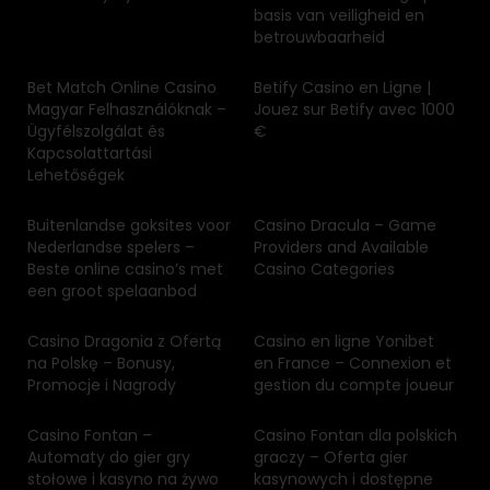
basis van veiligheid en
betrouwbaarheid
Bet Match Online Casino
Betify Casino en Ligne |
Magyar Felhasználóknak –
Jouez sur Betify avec 1000
Ügyfélszolgálat és
€
Kapcsolattartási
Lehetőségek
Buitenlandse goksites voor
Casino Dracula – Game
Nederlandse spelers –
Providers and Available
Beste online casino’s met
Casino Categories
een groot spelaanbod
Casino Dragonia z Ofertą
Casino en ligne Yonibet
na Polskę – Bonusy,
en France – Connexion et
Promocje i Nagrody
gestion du compte joueur
Casino Fontan –
Casino Fontan dla polskich
Automaty do gier gry
graczy – Oferta gier
stołowe i kasyno na żywo
kasynowych i dostępne