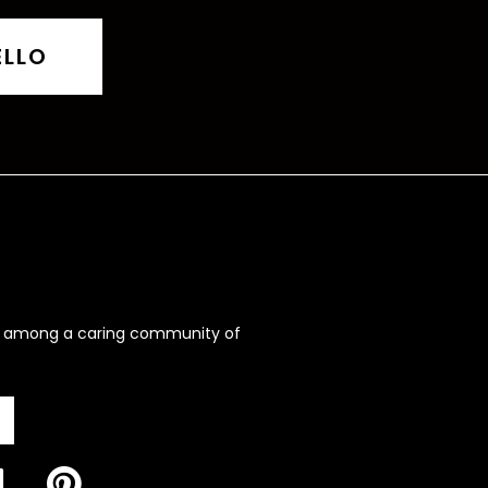
ELLO
k among a caring community of