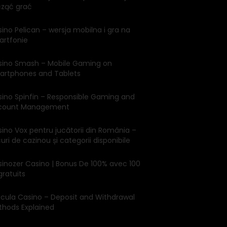
cząć grać
ino Pelican – wersja mobilna i gra na
artfonie
sino Smash – Mobile Gaming on
artphones and Tablets
ino Spinfin – Responsible Gaming and
count Management
ino Vox pentru jucătorii din România –
uri de cazinou și categorii disponibile
inozer Casino | Bonus De 100% avec 100
gratuits
cula Casino – Deposit and Withdrawal
hods Explained