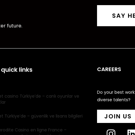
SAY H
er future.
quick links
CAREERS
Do your best wor
et casino Türkiye’de – canlı oyunlar ve
diverse talents?
tlar
JOIN US
et Türkiye’de – güvenlik ve lisans bilgileri
rodite Casino en ligne France –