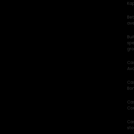
Kap
Bet
av
Bui
spe
gr
Cas
Ava
Cas
Bon
Cas
Con
Cas
sto