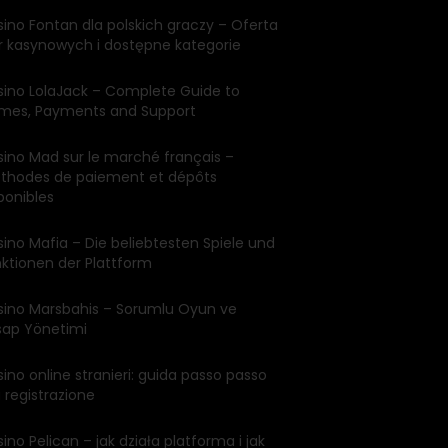
ino Fontan dla polskich graczy – Oferta
r kasynowych i dostępne kategorie
ino LolaJack – Complete Guide to
mes, Payments and Support
ino Mad sur le marché français –
thodes de paiement et dépôts
ponibles
ino Mafia – Die beliebtesten Spiele und
ktionen der Plattform
ino Marsbahis – Sorumlu Oyun ve
sap Yönetimi
ino online stranieri: guida passo passo
a registrazione
ino Pelican – jak działa platforma i jak